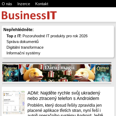
O nás
Inzerce
Kontakt
Nepřehlédněte:
Top z IT:
Pozoruhodné IT produkty pro rok 2026
Správa dokumentů
Digitální transformace
Informační systémy
ADM: Najděte rychle svůj ukradený
nebo ztracený telefon s Androidem
Problém, který dosud řešily zpravidla jen
placené aplikace třetích stran, nyní řeší i
autoři operačního systému Android: Ještě