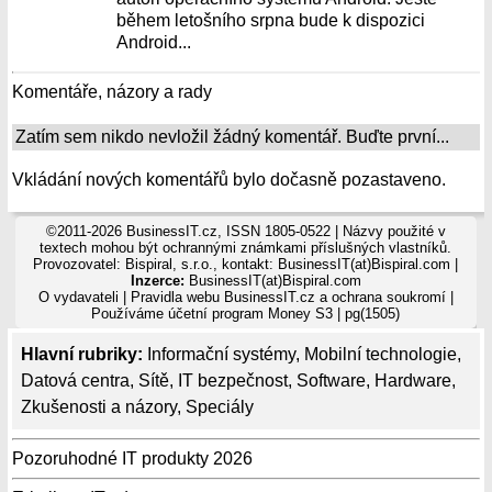
během letošního srpna bude k dispozici
Android...
Komentáře, názory a rady
Zatím sem nikdo nevložil žádný komentář. Buďte první...
Vkládání nových komentářů bylo dočasně pozastaveno.
©2011-2026 BusinessIT.cz, ISSN 1805-0522 | Názvy použité v
textech mohou být ochrannými známkami příslušných vlastníků.
Provozovatel: Bispiral, s.r.o., kontakt: BusinessIT(at)Bispiral.com |
Inzerce:
BusinessIT(at)Bispiral.com
O vydavateli
|
Pravidla webu BusinessIT.cz a ochrana soukromí
|
Používáme
účetní program Money S3
| pg(1505)
Hlavní rubriky:
Informační systémy
,
Mobilní technologie
,
Datová centra
,
Sítě
,
IT bezpečnost
,
Software
,
Hardware
,
Zkušenosti a názory
,
Speciály
Pozoruhodné IT produkty 2026