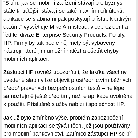
“S tím, jak se mobilní zařízení stávají pro byznys
stále kritičtější, stávají se také hlavními cíli útoků;
aplikace se slabinami pak poskytují přístup k citlivým
datům,“ vysvětluje Mike Armistead, viceprezident a
ředitel divize Enterprise Security Products, Fortify,
HP. Firmy by tak podle něj měly být vybaveny
nástroji, které jim umožní nalézt a ošetřit chyby
mobilních aplikací.
Zástupci HP rovněž upozorňují, že takřka všechny
uvedené slabiny lze objevit prostřednictvím běžných
předpřipravených bezpečnostních testů – nejlépe
samozřejmě ještě před tím, než je aplikace uvolněna
k použití. Příslušné služby nabízí i společnost HP.
Jak už bylo zmíněno výše, problém zabezpečení
mobilních aplikací se týká i těch, jež jsou používány
pro mobilní bankovnictví. Zatímco zástupci HP se při