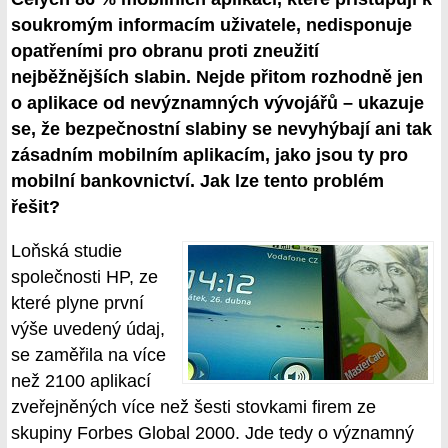
soukromým informacím uživatele, nedisponuje
opatřeními pro obranu proti zneužití
nejběžnějších slabin. Nejde přitom rozhodně jen
o aplikace od nevýznamných vývojářů – ukazuje
se, že bezpečnostní slabiny se nevyhýbají ani tak
zásadním mobilním aplikacím, jako jsou ty pro
mobilní bankovnictví. Jak lze tento problém
řešit?
Loňská studie
společnosti HP, ze
které plyne první
výše uvedený údaj,
se zaměřila na více
než 2100 aplikací
zveřejněných více než šesti stovkami firem ze
skupiny Forbes Global 2000. Jde tedy o významný