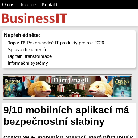
O nás
Inzerce
Kontakt
Nepřehlédněte:
Top z IT:
Pozoruhodné IT produkty pro rok 2026
Správa dokumentů
Digitální transformace
Informační systémy
9/10 mobilních aplikací má
bezpečnostní slabiny
Celých 86 % mobilních aplikací, které přistupují k