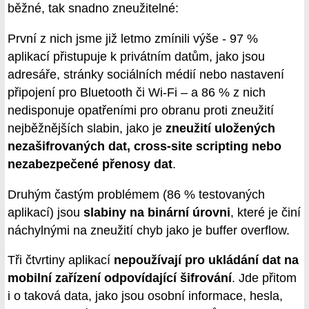
běžné, tak snadno zneužitelné:
První z nich jsme již letmo zmínili výše - 97 %
aplikací přistupuje k privátním datům, jako jsou
adresáře, stránky sociálních médií nebo nastavení
připojení pro Bluetooth či Wi-Fi – a 86 % z nich
nedisponuje opatřeními pro obranu proti zneužití
nejběžnějších slabin, jako je
zneužití uložených
nezašifrovaných dat, cross-site scripting nebo
nezabezpečené přenosy dat
.
Druhým častým problémem (86 % testovaných
aplikací) jsou
slabiny na binární úrovni
, které je činí
náchylnými na zneužití chyb jako je buffer overflow.
Tři čtvrtiny aplikací
nepoužívají pro ukládání dat na
mobilní zařízení odpovídající šifrování
. Jde přitom
i o taková data, jako jsou osobní informace, hesla,