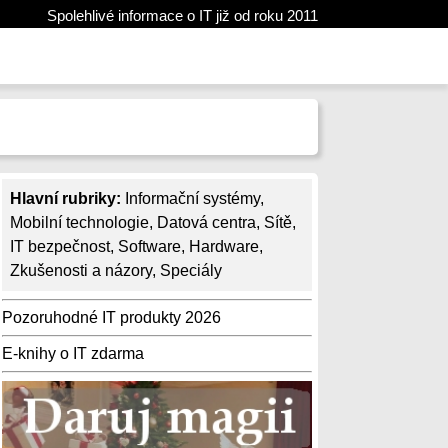
Spolehlivé informace o IT již od roku 2011
Hlavní rubriky:
Informační systémy
,
Mobilní technologie
,
Datová centra
,
Sítě
,
IT bezpečnost
,
Software
,
Hardware
,
Zkušenosti a názory
,
Speciály
Pozoruhodné IT produkty 2026
E-knihy o IT zdarma