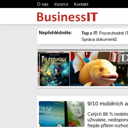
O nás
Inzerce
Kontakt
Nepřehlédněte:
Top z IT:
Pozoruhodné IT
Správa dokumentů
9/10 mobilních a
Celých 86 % mobilní
uživatele, nedisponu
Nejde přitom rozhod