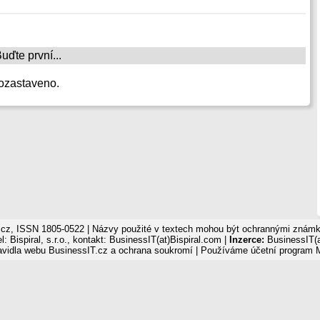
ďte první...
ozastaveno.
cz, ISSN 1805-0522 | Názvy použité v textech mohou být ochrannými známka
: Bispiral, s.r.o., kontakt: BusinessIT(at)Bispiral.com |
Inzerce:
BusinessIT(a
avidla webu BusinessIT.cz a ochrana soukromí
| Používáme
účetní program