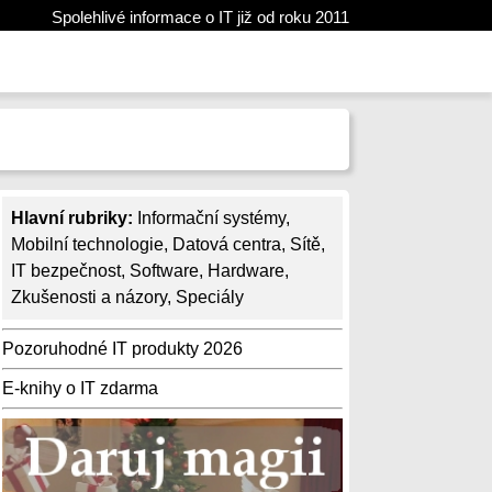
Spolehlivé informace o IT již od roku 2011
Hlavní rubriky:
Informační systémy
,
Mobilní technologie
,
Datová centra
,
Sítě
,
IT bezpečnost
,
Software
,
Hardware
,
Zkušenosti a názory
,
Speciály
Pozoruhodné IT produkty 2026
E-knihy o IT zdarma