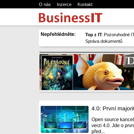
O nás
Inzerce
Kontakt
Nepřehlédněte:
Top z IT:
Pozoruhodné IT
Správa dokumentů
4.0: První majori
Open source kancel
verzi 4.0. Jde o první
před...