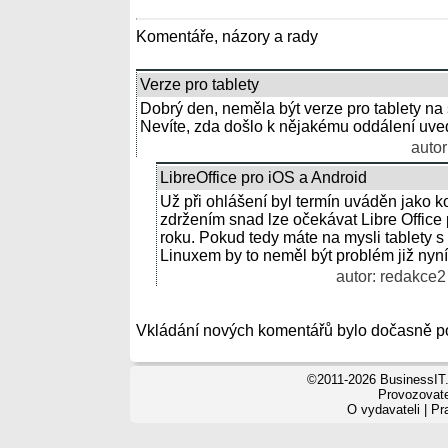
Komentáře, názory a rady
Verze pro tablety
Dobrý den, neměla být verze pro tablety n
Nevíte, zda došlo k nějakému oddálení uve
autor
LibreOffice pro iOS a Android
Už při ohlášení byl termín uváděn jako
zdržením snad lze očekávat Libre Office
roku. Pokud tedy máte na mysli tablety 
Linuxem by to neměl být problém již nyní
autor: redakce2 
Vkládání nových komentářů bylo dočasně p
©2011-2026 BusinessIT.
Provozovatel
O vydavateli
|
Pr