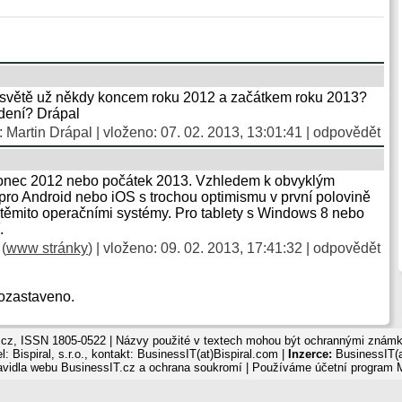
a světě už někdy koncem roku 2012 a začátkem roku 2013?
dení? Drápal
:
Martin Drápal
| vloženo: 07. 02. 2013, 13:01:41 |
odpovědět
 konec 2012 nebo počátek 2013. Vzhledem k obvyklým
 pro Android nebo iOS s trochou optimismu v první polovině
s těmito operačními systémy. Pro tablety s Windows 8 nebo
.
(
www stránky
) | vloženo: 09. 02. 2013, 17:41:32 |
odpovědět
ozastaveno.
cz, ISSN 1805-0522 | Názvy použité v textech mohou být ochrannými známka
: Bispiral, s.r.o., kontakt: BusinessIT(at)Bispiral.com |
Inzerce:
BusinessIT(a
avidla webu BusinessIT.cz a ochrana soukromí
| Používáme
účetní program