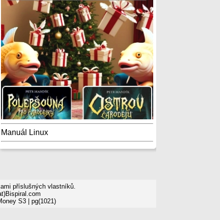
Manuál Linux
mi příslušných vlastníků.
t)Bispiral.com
 Money S3
| pg(1021)