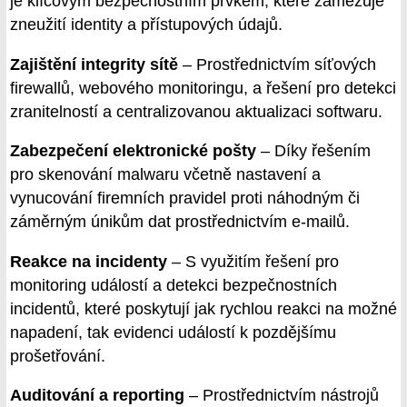
je klíčovým bezpečnostním prvkem, které zamezuje
zneužití identity a přístupových údajů.
Zajištění integrity sítě
– Prostřednictvím síťových
firewallů, webového monitoringu, a řešení pro detekci
zranitelností a centralizovanou aktualizaci softwaru.
Zabezpečení elektronické pošty
– Díky řešením
pro skenování malwaru včetně nastavení a
vynucování firemních pravidel proti náhodným či
záměrným únikům dat prostřednictvím e-mailů.
Reakce na incidenty
– S využitím řešení pro
monitoring událostí a detekci bezpečnostních
incidentů, které poskytují jak rychlou reakci na možné
napadení, tak evidenci událostí k pozdějšímu
prošetřování.
Auditování a reporting
– Prostřednictvím nástrojů