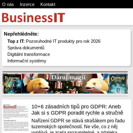
O nás
Inzerce
Kontakt
Nepřehlédněte:
Top z IT:
Pozoruhodné IT produkty pro rok 2026
Správa dokumentů
Digitální transformace
Informační systémy
10+6 zásadních tipů pro GDPR: Aneb
Jak si s GDPR poradit rychle a stručně
Nařízení GDPR se stává strašákem pro řadu
tuzemských společností. Ne vše, co z něj
vyplývá, je zcela srozumitelné, a zdaleka