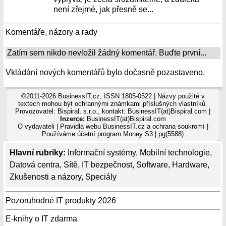
není zřejmé, jak přesně se...
Komentáře, názory a rady
Zatím sem nikdo nevložil žádný komentář. Buďte první...
Vkládání nových komentářů bylo dočasně pozastaveno.
©2011-2026 BusinessIT.cz, ISSN 1805-0522 | Názvy použité v
textech mohou být ochrannými známkami příslušných vlastníků.
Provozovatel: Bispiral, s.r.o., kontakt: BusinessIT(at)Bispiral.com |
Inzerce:
BusinessIT(at)Bispiral.com
O vydavateli
|
Pravidla webu BusinessIT.cz a ochrana soukromí
|
Používáme
účetní program Money S3
| pg(5588)
Hlavní rubriky:
Informační systémy
,
Mobilní technologie
,
Datová centra
,
Sítě
,
IT bezpečnost
,
Software
,
Hardware
,
Zkušenosti a názory
,
Speciály
Pozoruhodné IT produkty 2026
E-knihy o IT zdarma