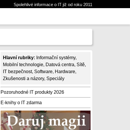
Spolehlivé informace o IT již od roku 2011
Hlavní rubriky:
Informační systémy
,
Mobilní technologie
,
Datová centra
,
Sítě
,
IT bezpečnost
,
Software
,
Hardware
,
Zkušenosti a názory
,
Speciály
Pozoruhodné IT produkty 2026
E-knihy o IT zdarma