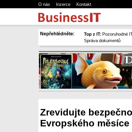
O nás
Inzerce
Kontakt
Nepřehlédněte:
Top z IT:
Pozoruhodné IT
Správa dokumentů
Zrevidujte bezpečnos
Evropského měsíce 