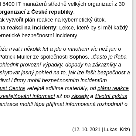
5400 IT manažerů středně velkých organizací z 30
organizací z České republiky
,
Jak vytvořit plán reakce na kybernetický útok,
na reakci na incidenty
: Lekce, které by si měl každý
ernetické bezpečnostní incidenty.
 trvat i několik let a jde o mnohem víc než jen o
Patrick Muller ze společnosti Sophos. „
Často je třeba
ohlednit provozní výpadky, dopady na zákazníky a
skytovat jasný pohled na to, jak lze řešit bezpečnost a
livci i firmy mohli bezpečnostním incidentům
ust Centra
veřejně sdílíme materiály, od
plánu reakce
veřejňování informací
až po
zásady
a
životní cyklus
rganizace mohli lépe přijímat informovaná rozhodnutí o
(12. 10. 2021 | Lukas_Kriz)