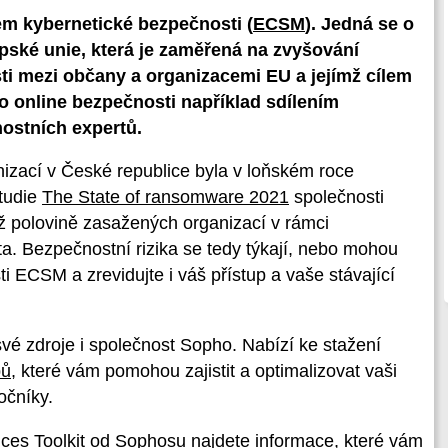
m kybernetické bezpečnosti (
ECSM
). Jedná se o
ské unie, která je zaměřená na zvyšování
i mezi občany a organizacemi EU a jejímž cílem
 o online bezpečnosti například sdílením
ostních expertů.
nizací v České republice byla v loňském roce
tudie
The State of ransomware 2021
společnosti
ež polovině zasažených organizací v rámci
. Bezpečnostní rizika se tedy týkají, nebo mohou
sti ECSM a zrevidujte i váš přístup a vaše stávající
é zdroje i společnost Sopho. Nabízí ke stažení
pů
, které vám pomohou zajistit a optimalizovat vaši
očníky.
ces Toolkit od Sophosu najdete informace, které vám