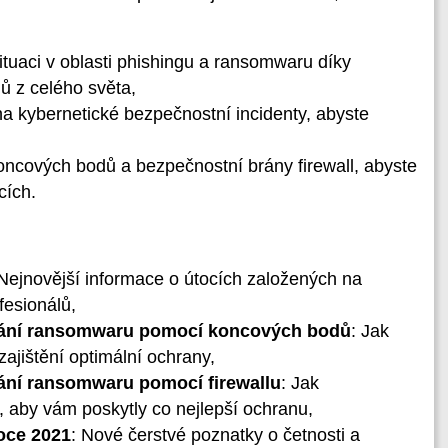
situaci v oblasti phishingu a ransomwaru díky
ů z celého světa,
 na kybernetické bezpečnostní incidenty, abyste
 koncových bodů a bezpečnostní brány firewall, abyste
cích.
 Nejnovější informace o útocích založených na
fesionálů,
vání ransomwaru pomocí koncových bodů
: Jak
ajištění optimální ochrany,
ní ransomwaru pomocí firewallu
: Jak
ť, aby vám poskytly co nejlepší ochranu,
oce 2021
: Nové čerstvé poznatky o četnosti a