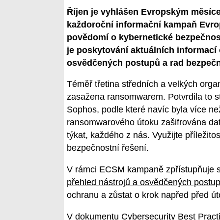
Říjen je vyhlášen Evropským měsíce
každoroční informační kampaň Evrop
povědomí o kybernetické bezpečnost
je poskytování aktuálních informací
osvědčených postupů a rad bezpečn
Téměř třetina středních a velkých orga
zasažena ransomwarem. Potvrdila to s
Sophos, podle které navíc byla více n
ransomwarového útoku zašifrována data
týkat, každého z nás. Využijte příležito
bezpečnostní řešení.
V rámci ECSM kampaně zpřístupňuje sv
přehled nástrojů a osvědčených postu
ochranu a zůstat o krok napřed před út
V dokumentu Cybersecurity Best Practi