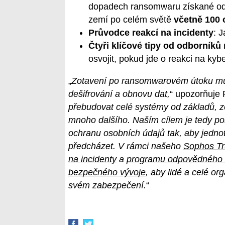
dopadech ransomwaru získané od 
zemí po celém světě
včetně 100 
Průvodce reakcí na incidenty
: 
Čtyři klíčové tipy od odborníků 
osvojit, pokud jde o reakci na kyb
„
Zotavení po ransomwarovém útoku může
dešifrování a obnovu dat,
“ upozorňuje 
přebudovat celé systémy od základů, z
mnoho dalšího. Naším cílem je tedy
po
ochranu osobních údajů tak, aby jednot
předcházet. V rámci našeho
Sophos Tr
na incidenty
a
programu odpovědného z
bezpečného vývoje
, aby lidé a celé o
svém zabezpečení.
“