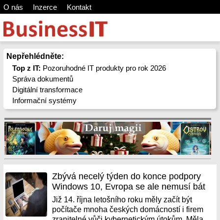
O nás
Inzerce
Kontakt
Nepřehlédněte:
Top z IT:
Pozoruhodné IT produkty pro rok 2026
Správa dokumentů
Digitální transformace
Informační systémy
Zbývá necelý týden do konce podpory
Windows 10, Evropa se ale nemusí bát
Již 14. října letošního roku měly začít být
počítače mnoha českých domácností i firem
zranitelné vůči kybernetickým útokům. Měla