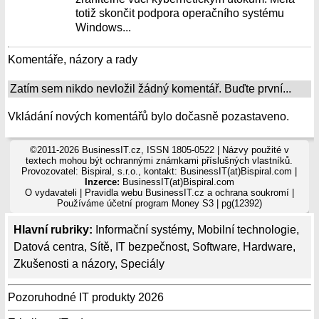
totiž skončit podpora operačního systému
Windows...
Komentáře, názory a rady
Zatím sem nikdo nevložil žádný komentář. Buďte první...
Vkládání nových komentářů bylo dočasně pozastaveno.
©2011-2026 BusinessIT.cz, ISSN 1805-0522 | Názvy použité v
textech mohou být ochrannými známkami příslušných vlastníků.
Provozovatel: Bispiral, s.r.o., kontakt: BusinessIT(at)Bispiral.com |
Inzerce:
BusinessIT(at)Bispiral.com
O vydavateli
|
Pravidla webu BusinessIT.cz a ochrana soukromí
|
Používáme
účetní program Money S3
| pg(12392)
Hlavní rubriky:
Informační systémy
,
Mobilní technologie
,
Datová centra
,
Sítě
,
IT bezpečnost
,
Software
,
Hardware
,
Zkušenosti a názory
,
Speciály
Pozoruhodné IT produkty 2026