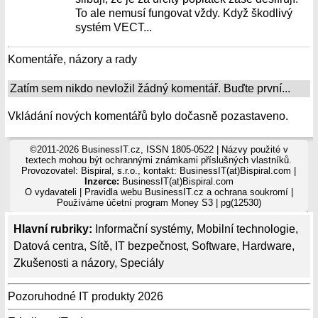
To ale nemusí fungovat vždy. Když škodlivý
systém VECT...
Komentáře, názory a rady
Zatím sem nikdo nevložil žádný komentář. Buďte první...
Vkládání nových komentářů bylo dočasně pozastaveno.
©2011-2026 BusinessIT.cz, ISSN 1805-0522 | Názvy použité v
textech mohou být ochrannými známkami příslušných vlastníků.
Provozovatel: Bispiral, s.r.o., kontakt: BusinessIT(at)Bispiral.com |
Inzerce:
BusinessIT(at)Bispiral.com
O vydavateli
|
Pravidla webu BusinessIT.cz a ochrana soukromí
|
Používáme
účetní program Money S3
| pg(12530)
Hlavní rubriky:
Informační systémy
,
Mobilní technologie
,
Datová centra
,
Sítě
,
IT bezpečnost
,
Software
,
Hardware
,
Zkušenosti a názory
,
Speciály
Pozoruhodné IT produkty 2026