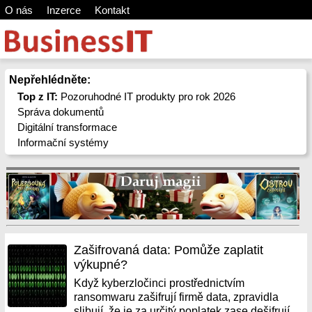
O nás
Inzerce
Kontakt
Nepřehlédněte:
Top z IT:
Pozoruhodné IT produkty pro rok 2026
Správa dokumentů
Digitální transformace
Informační systémy
Zašifrovaná data: Pomůže zaplatit
výkupné?
Když kyberzločinci prostřednictvím
ransomwaru zašifrují firmě data, zpravidla
slibují, že je za určitý poplatek zase dešifrují.