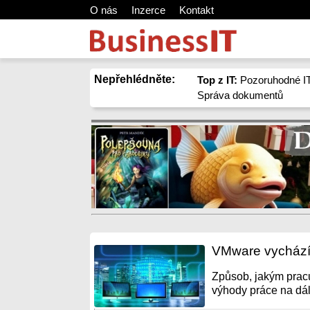
O nás
Inzerce
Kontakt
Nepřehlédněte:
Top z IT:
Pozoruhodné IT
Správa dokumentů
VMware vychází 
Způsob, jakým pracu
výhody práce na dálk