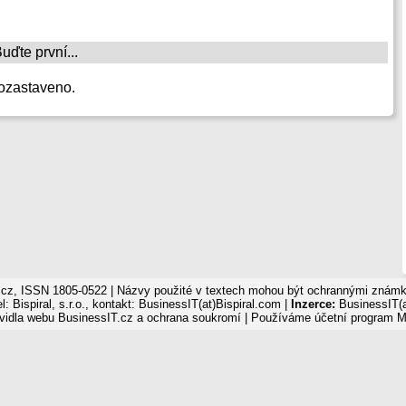
ďte první...
ozastaveno.
cz, ISSN 1805-0522 | Názvy použité v textech mohou být ochrannými známka
: Bispiral, s.r.o., kontakt: BusinessIT(at)Bispiral.com |
Inzerce:
BusinessIT(a
vidla webu BusinessIT.cz a ochrana soukromí
| Používáme
účetní program 