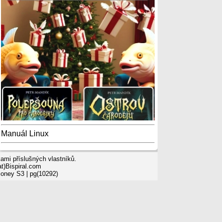
Manuál Linux
mi příslušných vlastníků.
t)Bispiral.com
Money S3
| pg(10292)