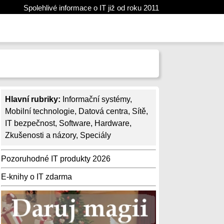
Spolehlivé informace o IT již od roku 2011
Hlavní rubriky:
Informační systémy
,
Mobilní technologie
,
Datová centra
,
Sítě
,
IT bezpečnost
,
Software
,
Hardware
,
Zkušenosti a názory
,
Speciály
Pozoruhodné IT produkty 2026
E-knihy o IT zdarma