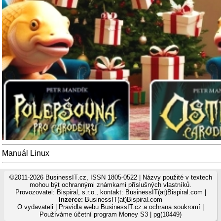
Manuál Linux
©2011-2026 BusinessIT.cz, ISSN 1805-0522 | Názvy použité v textech
mohou být ochrannými známkami příslušných vlastníků.
Provozovatel: Bispiral, s.r.o., kontakt: BusinessIT(at)Bispiral.com |
Inzerce:
BusinessIT(at)Bispiral.com
O vydavateli
|
Pravidla webu BusinessIT.cz a ochrana soukromí
|
Používáme
účetní program Money S3
| pg(10449)