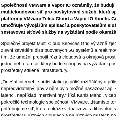
Společnosti VMware a Vapor IO oznámily, že budují
multicloudovou síť pro poskytování služeb, která s
platformy VMware Telco Cloud a Vapor IO Kinetic Gr
umožňuje vývojářům aplikací a poskytovatelům slu
sestavovat síťové služby na vyžádání podle okamžit
Společný projekt Multi-Cloud Services Grid výrazně zje
zlevní zavádění distribuovaných 5G systémů a realtimo
tím, že umožní propojit různá cloudová a okrajová prost
jednotného rámce, který bude schopný na vyžádání pos
prostředky sdílené infrastruktury.
„Dnešní internet je příliš statický, příliš roztříštěný a příli
nepředvídatelný, aby v něm bylo možné nasazovat aplik
latenci, například imerzivní hry,“ říká Kaniz Mahdi, vice
pokročilé technologie společnosti VMware. „Namísto to
potřebujeme síť, která dokáže virtualizovat a libovolně 
prostředky v různých cloudech a na různých místech p