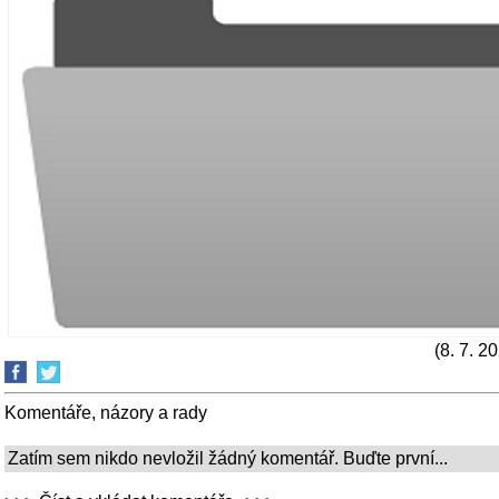
(8. 7. 2
Komentáře, názory a rady
Zatím sem nikdo nevložil žádný komentář. Buďte první...