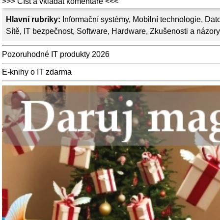
>>> Číst a vkládat komentáře <<<
Hlavní rubriky:
Informační systémy
,
Mobilní technologie
,
Dato
Sítě
,
IT bezpečnost
,
Software
,
Hardware
,
Zkušenosti a názory
Pozoruhodné IT produkty 2026
E-knihy o IT zdarma