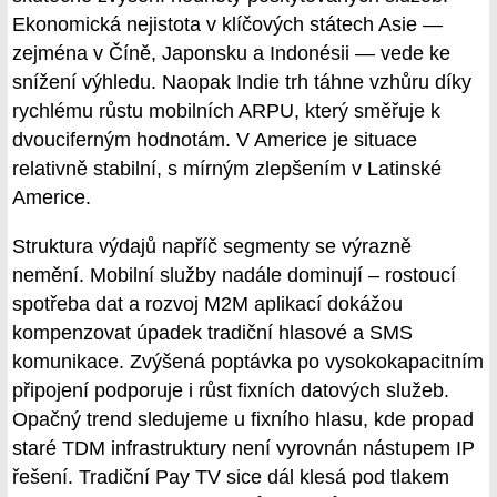
Ekonomická nejistota v klíčových státech Asie —
zejména v Číně, Japonsku a Indonésii — vede ke
snížení výhledu. Naopak Indie trh táhne vzhůru díky
rychlému růstu mobilních ARPU, který směřuje k
dvouciferným hodnotám. V Americe je situace
relativně stabilní, s mírným zlepšením v Latinské
Americe.
Struktura výdajů napříč segmenty se výrazně
nemění. Mobilní služby nadále dominují – rostoucí
spotřeba dat a rozvoj M2M aplikací dokážou
kompenzovat úpadek tradiční hlasové a SMS
komunikace. Zvýšená poptávka po vysokokapacitním
připojení podporuje i růst fixních datových služeb.
Opačný trend sledujeme u fixního hlasu, kde propad
staré TDM infrastruktury není vyrovnán nástupem IP
řešení. Tradiční Pay TV sice dál klesá pod tlakem