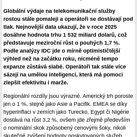
Globální výdaje na telekomunikační služby
rostou stále pomaleji a operátoři se dostávají pod
tlak. Nejnovější data ukazují, že v roce 2025
dosáhne hodnota trhu 1 532 miliard dolarů, což
představuje meziroční růst o pouhých 1,7 %.
Podle analýzy IDC jde o mírně optimističtější
výhled než na začátku roku, nicméně tempo
expanze zůstává slabé. Operátoři tak stále více
sázejí na umělou inteligenci, která má pomoci
zlepšit efektivitu i marže.
Regionální rozdíly jsou výrazné. Americký trh poroste
jen o 1 %, stejně jako Asie a Pacifik. EMEA se díky
hyperinflaci v zemích jako Turecko, Egypt či Nigérie
dostává na růst 3,2 %, ovšem jde zřejmě především
o nominální skok způsobený cenovými šoky, nikoli
skutečné zvýšení hodnoty poskytovaných služeb.