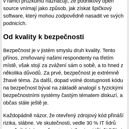
v rámci průzkumu naznačují, že podnikový open
source vnímají jako způsob, jak získat špičkový
software, který mohou zodpovědně nasadit ve svých
podnicích.
Od kvality k bezpečnosti
Bezpečnost je v jistém smyslu druh kvality. Tento
přínos, zmiňovaný našimi respondenty na třetím
místě, však stojí za zvážení sám o sobě, a to hned z
několika důvodů. Za prvé, bezpečnost je extrémně
žhavé téma. Za další, dopad volné dostupnosti kódu
na bezpečnost býval na základě analogií s fyzickými
bezpečnostními systémy častým tématem diskuzí, a
občas stále ještě je.
Každopádně názor, že otevřený zdrojový kód přináší
rizika, slábne. Ve skutečnosti, vedle 30 % IT lídrů