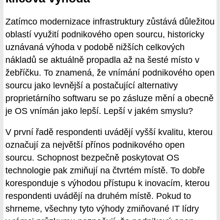
Zatímco modernizace infrastruktury zůstává důležitou
oblastí využití podnikového open sourcu, historicky
uznávaná výhoda v podobě nižších celkových
nákladů se aktuálně propadla až na šesté místo v
žebříčku. To znamená, že vnímání podnikového open
sourcu jako levnější a postačující alternativy
proprietárního softwaru se po zásluze mění a obecně
je OS vnímán jako lepší. Lepší v jakém smyslu?
V první řadě respondenti uvádějí vyšší kvalitu, kterou
označují za největší přínos podnikového open
sourcu. Schopnost bezpečně poskytovat OS
technologie pak zmiňují na čtvrtém místě. To dobře
koresponduje s výhodou přístupu k inovacím, kterou
respondenti uvádějí na druhém místě. Pokud to
shrneme, všechny tyto výhody zmiňované IT lídry