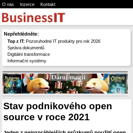
O nás
Inzerce
Kontakt
Nepřehlédněte:
Top z IT:
Pozoruhodné IT produkty pro rok 2026
Správa dokumentů
Digitální transformace
Informační systémy
Stav podnikového open
source v roce 2021
Jeden z nejrozsáhlejších průzkumů použití open