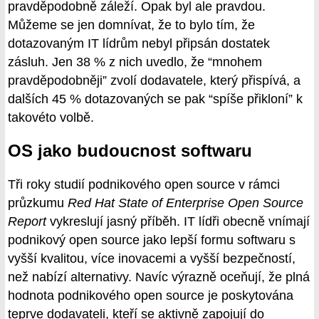
pravděpodobně záleží. Opak byl ale pravdou.
Můžeme se jen domnívat, že to bylo tím, že
dotazovaným IT lídrům nebyl připsán dostatek
zásluh. Jen 38 % z nich uvedlo, že “mnohem
pravděpodobněji” zvolí dodavatele, který přispívá, a
dalších 45 % dotazovaných se pak “spíše přikloní” k
takovéto volbě.
OS jako budoucnost softwaru
Tři roky studií podnikového open source v rámci
průzkumu
Red Hat State of Enterprise Open Source
Report
vykreslují jasný příběh. IT lídři obecně vnímají
podnikový open source jako lepší formu softwaru s
vyšší kvalitou, více inovacemi a vyšší bezpečností,
než nabízí alternativy. Navíc výrazně oceňují, že plná
hodnota podnikového open source je poskytována
teprve dodavateli, kteří se aktivně zapojují do