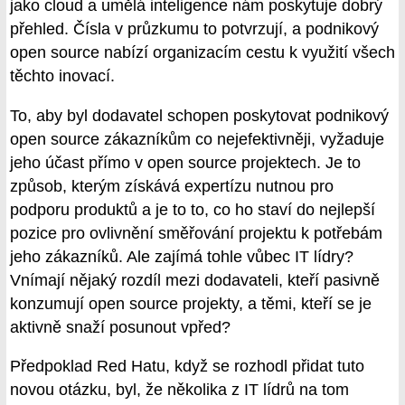
jako cloud a umělá inteligence nám poskytuje dobrý
přehled. Čísla v průzkumu to potvrzují, a podnikový
open source nabízí organizacím cestu k využití všech
těchto inovací.
To, aby byl dodavatel schopen poskytovat podnikový
open source zákazníkům co nejefektivněji, vyžaduje
jeho účast přímo v open source projektech. Je to
způsob, kterým získává expertízu nutnou pro
podporu produktů a je to to, co ho staví do nejlepší
pozice pro ovlivnění směřování projektu k potřebám
jeho zákazníků. Ale zajímá tohle vůbec IT lídry?
Vnímají nějaký rozdíl mezi dodavateli, kteří pasivně
konzumují open source projekty, a těmi, kteří se je
aktivně snaží posunout vpřed?
Předpoklad Red Hatu, když se rozhodl přidat tuto
novou otázku, byl, že několika z IT lídrů na tom