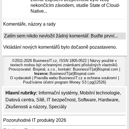
nekončícím závodem, studie State of Cloud-
Native...
Komentáře, názory a rady
Zatím sem nikdo nevložil žádný komentář. Buďte první...
Vkládání nových komentářů bylo dočasně pozastaveno.
©2011-2026 BusinessIT.cz, ISSN 1805-0522 | Názvy použité v
textech mohou být ochrannými známkami příslušných vlastníků.
Provozovatel: Bispiral, s.r.o., kontakt: BusinessIT(at)Bispiral.com |
Inzerce:
BusinessIT(at)Bispiral.com
O vydavateli
|
Pravidla webu BusinessIT.cz a ochrana soukromí
|
Používáme
účetní program Money S3
| pg(12526)
Hlavní rubriky:
Informační systémy
,
Mobilní technologie
,
Datová centra
,
Sítě
,
IT bezpečnost
,
Software
,
Hardware
,
Zkušenosti a názory
,
Speciály
Pozoruhodné IT produkty 2026