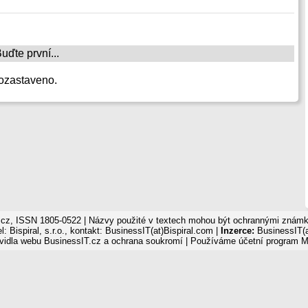
ďte první...
ozastaveno.
cz, ISSN 1805-0522 | Názvy použité v textech mohou být ochrannými známka
: Bispiral, s.r.o., kontakt: BusinessIT(at)Bispiral.com |
Inzerce:
BusinessIT(a
vidla webu BusinessIT.cz a ochrana soukromí
| Používáme
účetní program 