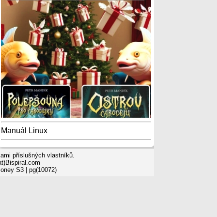
Manuál Linux
mi příslušných vlastníků.
t)Bispiral.com
Money S3
| pg(10072)