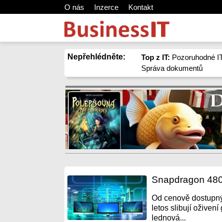
O nás
Inzerce
Kontakt
Nepřehlédněte:
Top z IT:
Pozoruhodné IT
Správa dokumentů
Snapdragon 480 
Od cenově dostupnýc
letos slibují oživen
lednová...