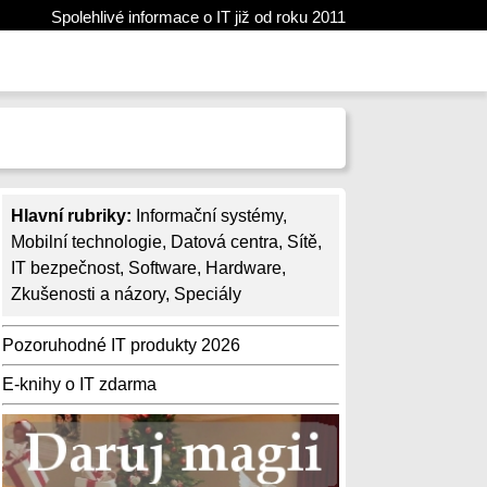
Spolehlivé informace o IT již od roku 2011
Hlavní rubriky:
Informační systémy
,
Mobilní technologie
,
Datová centra
,
Sítě
,
IT bezpečnost
,
Software
,
Hardware
,
Zkušenosti a názory
,
Speciály
Pozoruhodné IT produkty 2026
E-knihy o IT zdarma