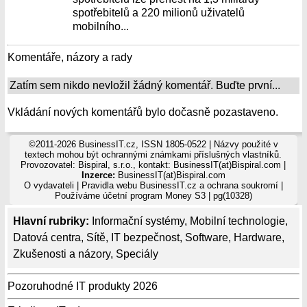
spotřebitelů a 220 milionů uživatelů
mobilního...
Komentáře, názory a rady
Zatím sem nikdo nevložil žádný komentář. Buďte první...
Vkládání nových komentářů bylo dočasně pozastaveno.
©2011-2026 BusinessIT.cz, ISSN 1805-0522 | Názvy použité v
textech mohou být ochrannými známkami příslušných vlastníků.
Provozovatel: Bispiral, s.r.o., kontakt: BusinessIT(at)Bispiral.com |
Inzerce:
BusinessIT(at)Bispiral.com
O vydavateli
|
Pravidla webu BusinessIT.cz a ochrana soukromí
|
Používáme
účetní program Money S3
| pg(10328)
Hlavní rubriky:
Informační systémy
,
Mobilní technologie
,
Datová centra
,
Sítě
,
IT bezpečnost
,
Software
,
Hardware
,
Zkušenosti a názory
,
Speciály
Pozoruhodné IT produkty 2026