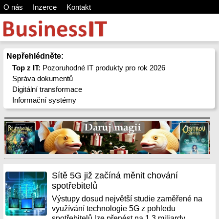
O nás
Inzerce
Kontakt
Nepřehlédněte:
Top z IT:
Pozoruhodné IT produkty pro rok 2026
Správa dokumentů
Digitální transformace
Informační systémy
Sítě 5G již začíná měnit chování
spotřebitelů
Výstupy dosud největší studie zaměřené na
využívání technologie 5G z pohledu
spotřebitelů lze přenést na 1,3 miliardy