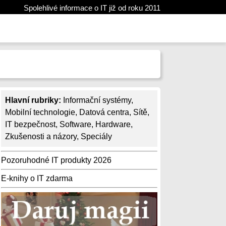
Spolehlivé informace o IT již od roku 2011
Hlavní rubriky:
Informační systémy
,
Mobilní technologie
,
Datová centra
,
Sítě
,
IT bezpečnost
,
Software
,
Hardware
,
Zkušenosti a názory
,
Speciály
Pozoruhodné IT produkty 2026
E-knihy o IT zdarma