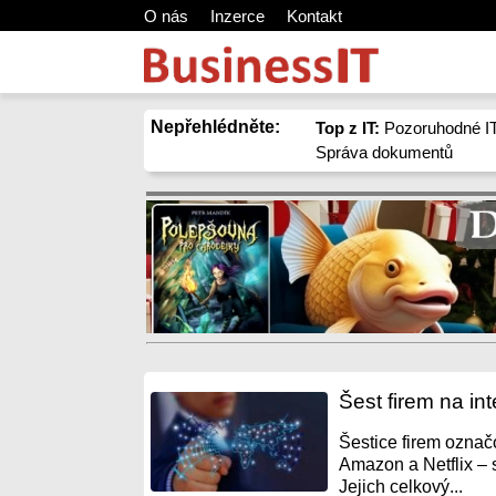
O nás
Inzerce
Kontakt
Nepřehlédněte:
Top z IT:
Pozoruhodné IT
Správa dokumentů
Šest firem na in
Šestice firem označ
Amazon a Netflix – 
Jejich celkový...