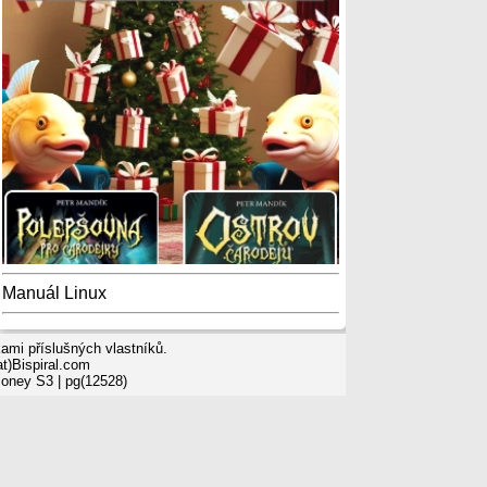
Manuál Linux
mi příslušných vlastníků.
t)Bispiral.com
Money S3
| pg(12528)