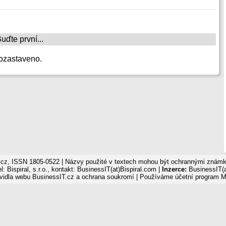
ďte první...
ozastaveno.
cz, ISSN 1805-0522 | Názvy použité v textech mohou být ochrannými známka
: Bispiral, s.r.o., kontakt: BusinessIT(at)Bispiral.com |
Inzerce:
BusinessIT(a
vidla webu BusinessIT.cz a ochrana soukromí
| Používáme
účetní program 