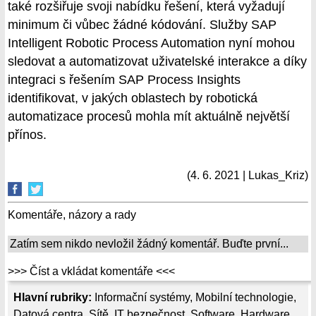
také rozšiřuje svoji nabídku řešení, která vyžadují
minimum či vůbec žádné kódování. Služby SAP
Intelligent Robotic Process Automation nyní mohou
sledovat a automatizovat uživatelské interakce a díky
integraci s řešením SAP Process Insights
identifikovat, v jakých oblastech by robotická
automatizace procesů mohla mít aktuálně největší
přínos.
(4. 6. 2021 | Lukas_Kriz)
Komentáře, názory a rady
Zatím sem nikdo nevložil žádný komentář. Buďte první...
>>> Číst a vkládat komentáře <<<
Hlavní rubriky:
Informační systémy
,
Mobilní technologie
,
Datová centra
,
Sítě
,
IT bezpečnost
,
Software
,
Hardware
,