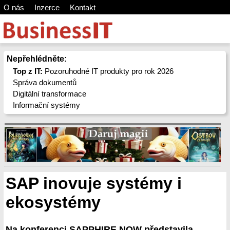
O nás
Inzerce
Kontakt
Nepřehlédněte:
Top z IT:
Pozoruhodné IT produkty pro rok 2026
Správa dokumentů
Digitální transformace
Informační systémy
SAP inovuje systémy i
ekosystémy
Na konferenci SAPPHIRE NOW představila