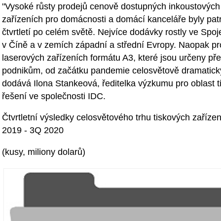
"Vysoké růsty prodejů cenově dostupných inkoustových
zařízeních pro domácnosti a domácí kanceláře byly patr
čtvrtletí po celém světě. Nejvíce dodávky rostly ve Spoj
v Číně a v zemích západní a střední Evropy. Naopak pr
laserových zařízeních formátu A3, které jsou určeny p
podnikům, od začátku pandemie celosvětově dramaticky 
dodává Ilona Stankeová, ředitelka výzkumu pro oblast 
řešení ve společnosti IDC.
Čtvrtletní výsledky celosvětového trhu tiskových zaříze
2019 - 3Q 2020
(kusy, miliony dolarů)