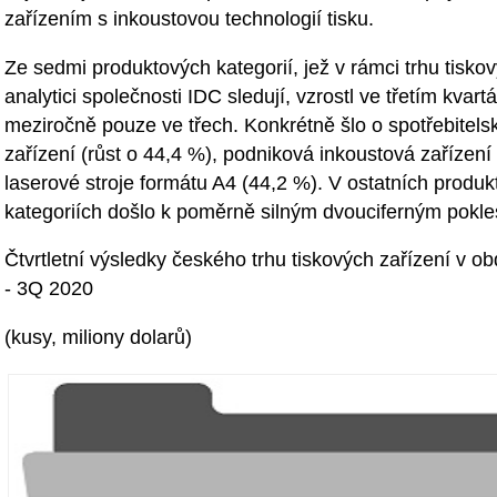
zařízením s inkoustovou technologií tisku.
Ze sedmi produktových kategorií, jež v rámci trhu tisko
analytici společnosti IDC sledují, vzrostl ve třetím kvar
meziročně pouze ve třech. Konkrétně šlo o spotřebitels
zařízení (růst o 44,4 %), podniková inkoustová zařízení
laserové stroje formátu A4 (44,2 %). V ostatních produ
kategoriích došlo k poměrně silným dvouciferným pokl
Čtvrtletní výsledky českého trhu tiskových zařízení v 
- 3Q 2020
(kusy, miliony dolarů)