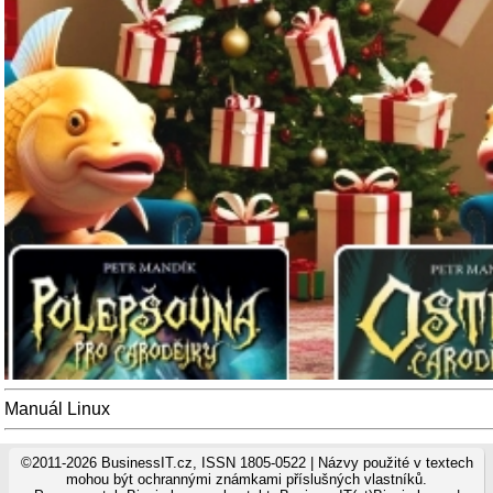
Manuál Linux
©2011-2026 BusinessIT.cz, ISSN 1805-0522 | Názvy použité v textech
mohou být ochrannými známkami příslušných vlastníků.