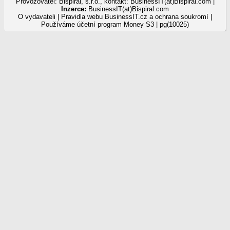
Provozovatel: Bispiral, s.r.o., kontakt: BusinessIT(at)Bispiral.com |
Inzerce:
BusinessIT(at)Bispiral.com
O vydavateli
|
Pravidla webu BusinessIT.cz a ochrana soukromí
|
Používáme
účetní program Money S3
| pg(10025)