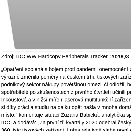
Zdroj: IDC WW Hardcopy Peripherals Tracker, 2020Q3
„Opatření spojená s bojem proti pandemii onemocnění
výrazně změnila poměry na českém trhu tiskových zaří
podnikový sektor nákupy povětšinou omezil či odložil, b
spotřebitelé po zkušenostech z prvního čtvrtletí učinili 
Inkoustová a v nižší míře i laserová multifunkční zaříze
si díky práci a studiu na dálku opět našla v mnoha do
místo,“ komentuje situaci Zuzana Babická, analytička s
IDC, a dodává: „Za první tři kvartály 2020 odebral český
360 tisíc tiskových zařízení. I přes relativně slabá první 