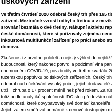
tiskových zařízení
Ve třetím čtvrtletí 2020 odebral český trh přes 165 t
zařízení. Meziročně vzrostl odbyt o třetinu a v mezi
srovnání bezmála o dvě třetiny. Nákupní aktivitu rap
české domácnosti, které si pořizovaly zejména cen
inkoustová multifunkční zařízení pro práci anebo s
domova.
Zkušenosti z prvního pololetí a nejistý výhled do nejbliž
budoucnosti, který nakonec potvrdila podzimní vlna pa
onemocnění COVID-19, povzbudily ve třetím kvartálu 
tuzemskou poptávku po tiskových zařízeních. Český trh 
odebral nad očekávání vysoký počet, jejich dodavatelé 
utržili zhruba o 17 procent méně než před rokem. Za r
totiž podle analytiků společnosti IDC stojí především n
domácností, které dovybavovaly své domácí kanceláře 
Jejich zájem směřoval primárně k cenově dostupným m