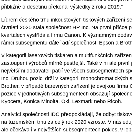
přibližně o desetinu překonal výsledky z roku 2019.“
Lídrem českého trhu inkoustových tiskových zařízení se
čtvrtletí 2020 stala společnost HP Inc. Na první příčce 
kvartálech vystřídala firmu Canon. K významným dodav
rámci subsegmentu dále řadí společnosti Epson a Broth
V kategorii laserových tiskáren a multifunkčních zařízení
zastoupení výrobců mírně pestřejší. Také v ní ale první
největšími dodavateli patří ve všech subsegmentech sp
Inc. Druhou pozici drží v kategorii monochromatických s
Brother, v případě barevných zařízení je dvojkou firma 
pozice v jednotlivých subsegmentech obsazují společno
Kyocera, Konica Minolta, Oki, Lexmark nebo Ricoh.
Analytici společnosti IDC předpokládají, že odbyt tiskov
na tuzemském trhu za celý rok 2020 vzroste. V následuj
ale očekávají v největších subsegmentech pokles, v le