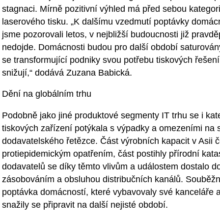
stagnaci. Mírně pozitivní výhled má před sebou katego
laserového tisku. „K dalšímu vzedmutí poptávky domácn
jsme pozorovali letos, v nejbližší budoucnosti již prav
nedojde. Domácnosti budou pro další období saturovány
se transformující podniky svou potřebu tiskových řešen
snižují,“ dodává Zuzana Babická.
Dění na globálním trhu
Podobně jako jiné produktové segmenty IT trhu se i kat
tiskových zařízení potýkala s výpadky a omezeními na 
dodavatelského řetězce. Část výrobních kapacit v Asii če
protiepidemickým opatřením, část postihly přírodní kat
dodavatelů se díky těmto vlivům a událostem dostalo d
zásobováním a obsluhou distribučních kanálů. Souběžně
poptávka domácností, které vybavovaly své kanceláře 
snažily se připravit na další nejisté období.