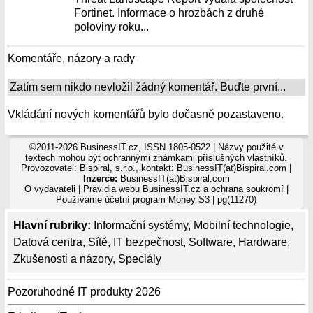
Fortinet. Informace o hrozbách z druhé
poloviny roku...
Komentáře, názory a rady
Zatím sem nikdo nevložil žádný komentář. Buďte první...
Vkládání nových komentářů bylo dočasně pozastaveno.
©2011-2026 BusinessIT.cz, ISSN 1805-0522 | Názvy použité v
textech mohou být ochrannými známkami příslušných vlastníků.
Provozovatel: Bispiral, s.r.o., kontakt: BusinessIT(at)Bispiral.com |
Inzerce:
BusinessIT(at)Bispiral.com
O vydavateli
|
Pravidla webu BusinessIT.cz a ochrana soukromí
|
Používáme
účetní program Money S3
| pg(11270)
Hlavní rubriky:
Informační systémy
,
Mobilní technologie
,
Datová centra
,
Sítě
,
IT bezpečnost
,
Software
,
Hardware
,
Zkušenosti a názory
,
Speciály
Pozoruhodné IT produkty 2026