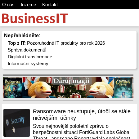
O nás
Inzerce
Kontakt
Nepřehlédněte:
Top z IT:
Pozoruhodné IT produkty pro rok 2026
Správa dokumentů
Digitální transformace
Informační systémy
Ransomware neustupuje, útočí se stále
ničivějšími účinky
Svou nejnovější pololetní zprávu o
bezpečnostní situaci FortiGuard Labs Global
Threat Landscape Report vydala společnost