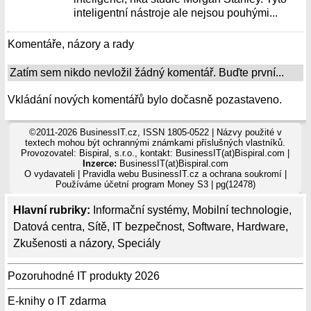
inteligentní nástroje ale nejsou pouhými...
Komentáře, názory a rady
Zatím sem nikdo nevložil žádný komentář. Buďte první...
Vkládání nových komentářů bylo dočasně pozastaveno.
©2011-2026 BusinessIT.cz, ISSN 1805-0522 | Názvy použité v
textech mohou být ochrannými známkami příslušných vlastníků.
Provozovatel: Bispiral, s.r.o., kontakt: BusinessIT(at)Bispiral.com |
Inzerce:
BusinessIT(at)Bispiral.com
O vydavateli
|
Pravidla webu BusinessIT.cz a ochrana soukromí
|
Používáme
účetní program Money S3
| pg(12478)
Hlavní rubriky:
Informační systémy
,
Mobilní technologie
,
Datová centra
,
Sítě
,
IT bezpečnost
,
Software
,
Hardware
,
Zkušenosti a názory
,
Speciály
Pozoruhodné IT produkty 2026
E-knihy o IT zdarma