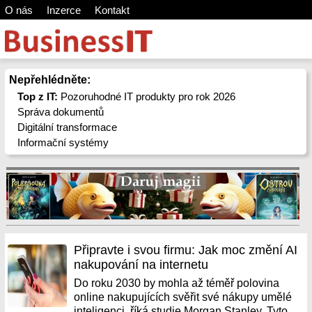
O nás
Inzerce
Kontakt
Nepřehlédněte:
Top z IT:
Pozoruhodné IT produkty pro rok 2026
Správa dokumentů
Digitální transformace
Informační systémy
Připravte i svou firmu: Jak moc změní AI
nakupování na internetu
Do roku 2030 by mohla až téměř polovina
online nakupujících svěřit své nákupy umělé
inteligenci, říká studie Morgan Stanley. Tyto