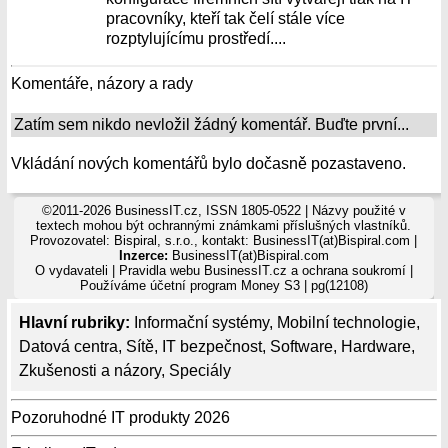
pracovníky, kteří tak čelí stále více
rozptylujícímu prostředí....
Komentáře, názory a rady
Zatím sem nikdo nevložil žádný komentář. Buďte první...
Vkládání nových komentářů bylo dočasně pozastaveno.
©2011-2026 BusinessIT.cz, ISSN 1805-0522 | Názvy použité v
textech mohou být ochrannými známkami příslušných vlastníků.
Provozovatel: Bispiral, s.r.o., kontakt: BusinessIT(at)Bispiral.com |
Inzerce:
BusinessIT(at)Bispiral.com
O vydavateli
|
Pravidla webu BusinessIT.cz a ochrana soukromí
|
Používáme
účetní program Money S3
| pg(12108)
Hlavní rubriky:
Informační systémy
,
Mobilní technologie
,
Datová centra
,
Sítě
,
IT bezpečnost
,
Software
,
Hardware
,
Zkušenosti a názory
,
Speciály
Pozoruhodné IT produkty 2026