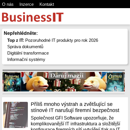
O nás
Inzerce
Kontakt
Nepřehlédněte:
Top z IT:
Pozoruhodné IT produkty pro rok 2026
Správa dokumentů
Digitální transformace
Informační systémy
Příliš mnoho výstrah a zvětšující se
stínové IT narušují firemní bezpečnost
Společnost GFI Software upozorňuje, že
komplikovanější IT infrastruktura a složitější
konfigurace firemních sítí vytvářejí tlak na IT