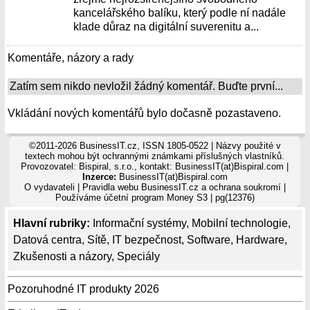
kancelářského balíku, který podle ní nadále
klade důraz na digitální suverenitu a...
Komentáře, názory a rady
Zatím sem nikdo nevložil žádný komentář. Buďte první...
Vkládání nových komentářů bylo dočasně pozastaveno.
©2011-2026 BusinessIT.cz, ISSN 1805-0522 | Názvy použité v
textech mohou být ochrannými známkami příslušných vlastníků.
Provozovatel: Bispiral, s.r.o., kontakt: BusinessIT(at)Bispiral.com |
Inzerce:
BusinessIT(at)Bispiral.com
O vydavateli
|
Pravidla webu BusinessIT.cz a ochrana soukromí
|
Používáme
účetní program Money S3
| pg(12376)
Hlavní rubriky:
Informační systémy
,
Mobilní technologie
,
Datová centra
,
Sítě
,
IT bezpečnost
,
Software
,
Hardware
,
Zkušenosti a názory
,
Speciály
Pozoruhodné IT produkty 2026