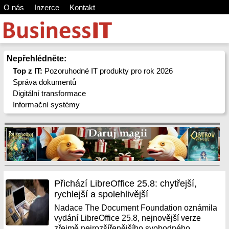
O nás
Inzerce
Kontakt
Nepřehlédněte:
Top z IT:
Pozoruhodné IT produkty pro rok 2026
Správa dokumentů
Digitální transformace
Informační systémy
Přichází LibreOffice 25.8: chytřejší,
rychlejší a spolehlivější
Nadace The Document Foundation oznámila
vydání LibreOffice 25.8, nejnovější verze
zřejmě nejrozšířenějšího svobodného