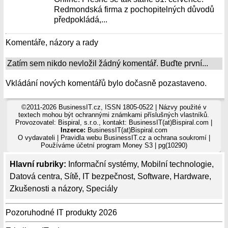
Redmondská firma z pochopitelných důvodů
předpokládá,...
Komentáře, názory a rady
Zatím sem nikdo nevložil žádný komentář. Buďte první...
Vkládání nových komentářů bylo dočasně pozastaveno.
©2011-2026 BusinessIT.cz, ISSN 1805-0522 | Názvy použité v
textech mohou být ochrannými známkami příslušných vlastníků.
Provozovatel: Bispiral, s.r.o., kontakt: BusinessIT(at)Bispiral.com |
Inzerce:
BusinessIT(at)Bispiral.com
O vydavateli
|
Pravidla webu BusinessIT.cz a ochrana soukromí
|
Používáme
účetní program Money S3
| pg(10290)
Hlavní rubriky:
Informační systémy
,
Mobilní technologie
,
Datová centra
,
Sítě
,
IT bezpečnost
,
Software
,
Hardware
,
Zkušenosti a názory
,
Speciály
Pozoruhodné IT produkty 2026