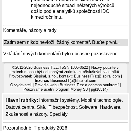
nejednoduché situaci některých výrobců
došlo podle analytiků společnosti IDC
k meziročnímu...
Komentáře, názory a rady
Zatím sem nikdo nevložil žádný komentář. Buďte první...
Vkládání nových komentářů bylo dočasně pozastaveno.
©2011-2026 BusinessIT.cz, ISSN 1805-0522 | Názvy použité v
textech mohou být ochrannými známkami příslušných vlastníků.
Provozovatel: Bispiral, s.r.o., kontakt: BusinessIT(at)Bispiral.com |
Inzerce:
BusinessIT(at)Bispiral.com
O vydavateli
|
Pravidla webu BusinessIT.cz a ochrana soukromí
|
Používáme
účetní program Money S3
| pg(10514)
Hlavní rubriky:
Informační systémy
,
Mobilní technologie
,
Datová centra
,
Sítě
,
IT bezpečnost
,
Software
,
Hardware
,
Zkušenosti a názory
,
Speciály
Pozoruhodné IT produkty 2026