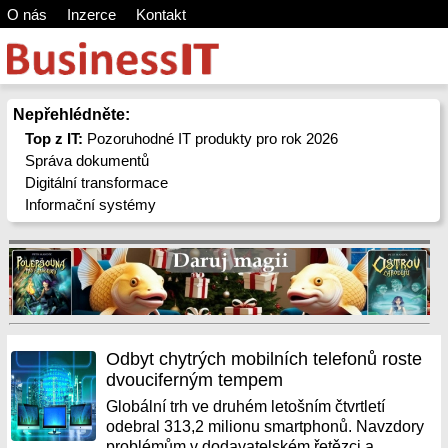
O nás
Inzerce
Kontakt
Nepřehlédněte:
Top z IT:
Pozoruhodné IT produkty pro rok 2026
Správa dokumentů
Digitální transformace
Informační systémy
Odbyt chytrých mobilních telefonů roste
dvouciferným tempem
Globální trh ve druhém letošním čtvrtletí
odebral 313,2 milionu smartphonů. Navzdory
problémům v dodavatelském řetězci a