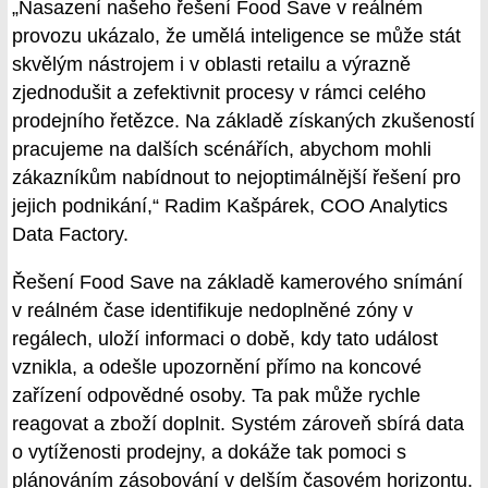
„Nasazení našeho řešení Food Save v reálném
provozu ukázalo, že umělá inteligence se může stát
skvělým nástrojem i v oblasti retailu a výrazně
zjednodušit a zefektivnit procesy v rámci celého
prodejního řetězce. Na základě získaných zkušeností
pracujeme na dalších scénářích, abychom mohli
zákazníkům nabídnout to nejoptimálnější řešení pro
jejich podnikání,“ Radim Kašpárek, COO Analytics
Data Factory.
Řešení Food Save na základě kamerového snímání
v reálném čase identifikuje nedoplněné zóny v
regálech, uloží informaci o době, kdy tato událost
vznikla, a odešle upozornění přímo na koncové
zařízení odpovědné osoby. Ta pak může rychle
reagovat a zboží doplnit. Systém zároveň sbírá data
o vytíženosti prodejny, a dokáže tak pomoci s
plánováním zásobování v delším časovém horizontu.