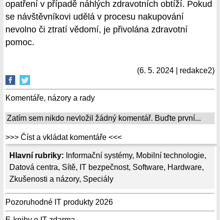
opatření v případě náhlých zdravotních obtíží. Pokud
se návštěvníkovi udělá v procesu nakupování
nevolno či ztratí vědomí, je přivolána zdravotní
pomoc.
(6. 5. 2024 | redakce2)
Komentáře, názory a rady
Zatím sem nikdo nevložil žádný komentář. Buďte první...
>>> Číst a vkládat komentáře <<<
Hlavní rubriky:
Informační systémy
,
Mobilní technologie
,
Datová centra
,
Sítě
,
IT bezpečnost
,
Software
,
Hardware
,
Zkušenosti a názory
,
Speciály
Pozoruhodné IT produkty 2026
E-knihy o IT zdarma