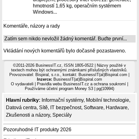
hmotností 1,65 kg, operačním systémem
Windows...
Komentáře, názory a rady
Zatím sem nikdo nevložil žádný komentář. Buďte první...
Vkládání nových komentářů bylo dočasně pozastaveno.
©2011-2026 BusinessIT.cz, ISSN 1805-0522 | Názvy použité v
textech mohou být ochrannými známkami příslušných vlastníků.
Provozovatel: Bispiral, s.r.o., kontakt: BusinessIT(at)Bispiral.com |
Inzerce:
BusinessIT(at)Bispiral.com
O vydavateli
|
Pravidla webu BusinessIT.cz a ochrana soukromí
|
Používáme
účetní program Money S3
| pg(10994)
Hlavní rubriky:
Informační systémy
,
Mobilní technologie
,
Datová centra
,
Sítě
,
IT bezpečnost
,
Software
,
Hardware
,
Zkušenosti a názory
,
Speciály
Pozoruhodné IT produkty 2026