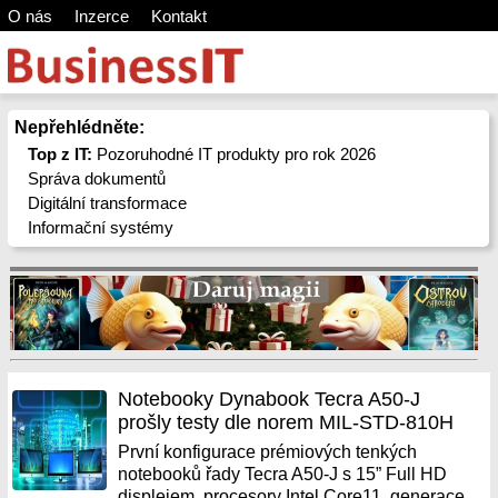
O nás
Inzerce
Kontakt
Nepřehlédněte:
Top z IT:
Pozoruhodné IT produkty pro rok 2026
Správa dokumentů
Digitální transformace
Informační systémy
Notebooky Dynabook Tecra A50-J
prošly testy dle norem MIL-STD-810H
První konfigurace prémiových tenkých
notebooků řady Tecra A50-J s 15” Full HD
displejem, procesory Intel Core11. generace,