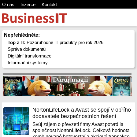
O nás
Inzerce
Kontakt
Nepřehlédněte:
Top z IT:
Pozoruhodné IT produkty pro rok 2026
Správa dokumentů
Digitální transformace
Informační systémy
NortonLifeLock a Avast se spojí v obřího
dodavatele bezpečnostních řešení
Svůj zájem o převzetí firmy Avast potvrdila
společnost NortonLifeLock. Celková hodnota
kombinované hotovostní a akciové transakce