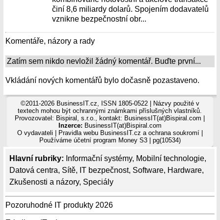
činí 8,6 miliardy dolarů. Spojením dodavatelů
vznikne bezpečnostní obr...
Komentáře, názory a rady
Zatím sem nikdo nevložil žádný komentář. Buďte první...
Vkládání nových komentářů bylo dočasně pozastaveno.
©2011-2026 BusinessIT.cz, ISSN 1805-0522 | Názvy použité v
textech mohou být ochrannými známkami příslušných vlastníků.
Provozovatel: Bispiral, s.r.o., kontakt: BusinessIT(at)Bispiral.com |
Inzerce:
BusinessIT(at)Bispiral.com
O vydavateli
|
Pravidla webu BusinessIT.cz a ochrana soukromí
|
Používáme
účetní program Money S3
| pg(10534)
Hlavní rubriky:
Informační systémy
,
Mobilní technologie
,
Datová centra
,
Sítě
,
IT bezpečnost
,
Software
,
Hardware
,
Zkušenosti a názory
,
Speciály
Pozoruhodné IT produkty 2026