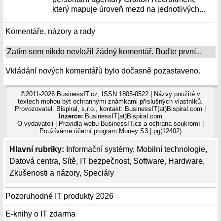
který mapuje úroveň mezd na jednotlivých...
Komentáře, názory a rady
Zatím sem nikdo nevložil žádný komentář. Buďte první...
Vkládání nových komentářů bylo dočasně pozastaveno.
©2011-2026 BusinessIT.cz, ISSN 1805-0522 | Názvy použité v
textech mohou být ochrannými známkami příslušných vlastníků.
Provozovatel: Bispiral, s.r.o., kontakt: BusinessIT(at)Bispiral.com |
Inzerce:
BusinessIT(at)Bispiral.com
O vydavateli
|
Pravidla webu BusinessIT.cz a ochrana soukromí
|
Používáme
účetní program Money S3
| pg(12402)
Hlavní rubriky:
Informační systémy
,
Mobilní technologie
,
Datová centra
,
Sítě
,
IT bezpečnost
,
Software
,
Hardware
,
Zkušenosti a názory
,
Speciály
Pozoruhodné IT produkty 2026
E-knihy o IT zdarma