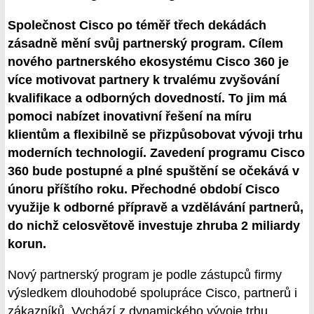
Společnost Cisco po téměř třech dekádách
zásadně mění svůj partnerský program. Cílem
nového partnerského ekosystému Cisco 360 je
více motivovat partnery k trvalému zvyšování
kvalifikace a odborných dovedností. To jim má
pomoci nabízet inovativní řešení na míru
klientům a flexibilně se přizpůsobovat vývoji trhu
moderních technologií. Zavedení programu Cisco
360 bude postupné a plné spuštění se očekává v
únoru příštího roku. Přechodné období Cisco
využije k odborné přípravě a vzdělávání partnerů,
do nichž celosvětově investuje zhruba 2 miliardy
korun.
Nový partnerský program je podle zástupců firmy
výsledkem dlouhodobé spolupráce Cisco, partnerů i
zákazníků. Vychází z dynamického vývoje trhu