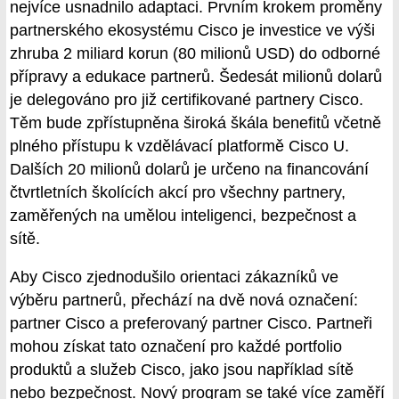
nejvíce usnadnilo adaptaci. Prvním krokem proměny
partnerského ekosystému Cisco je investice ve výši
zhruba 2 miliard korun (80 milionů USD) do odborné
přípravy a edukace partnerů. Šedesát milionů dolarů
je delegováno pro již certifikované partnery Cisco.
Těm bude zpřístupněna široká škála benefitů včetně
plného přístupu k vzdělávací platformě Cisco U.
Dalších 20 milionů dolarů je určeno na financování
čtvrtletních školících akcí pro všechny partnery,
zaměřených na umělou inteligenci, bezpečnost a
sítě.
Aby Cisco zjednodušilo orientaci zákazníků ve
výběru partnerů, přechází na dvě nová označení:
partner Cisco a preferovaný partner Cisco. Partneři
mohou získat tato označení pro každé portfolio
produktů a služeb Cisco, jako jsou například sítě
nebo bezpečnost. Nový program se také více zaměří