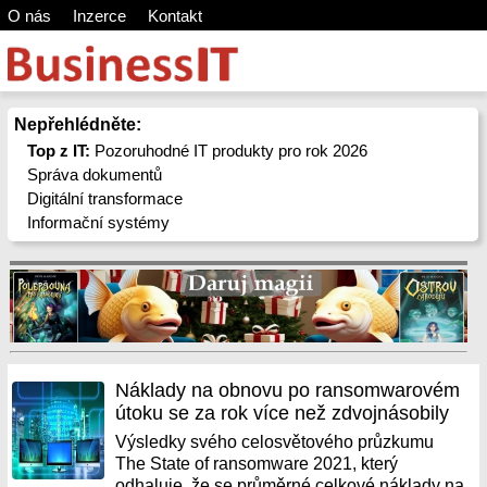
O nás
Inzerce
Kontakt
Nepřehlédněte:
Top z IT:
Pozoruhodné IT produkty pro rok 2026
Správa dokumentů
Digitální transformace
Informační systémy
Náklady na obnovu po ransomwarovém
útoku se za rok více než zdvojnásobily
Výsledky svého celosvětového průzkumu
The State of ransomware 2021, který
odhaluje, že se průměrné celkové náklady na