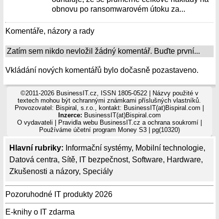
obnovu po ransomwarovém útoku za...
Komentáře, názory a rady
Zatím sem nikdo nevložil žádný komentář. Buďte první...
Vkládání nových komentářů bylo dočasně pozastaveno.
©2011-2026 BusinessIT.cz, ISSN 1805-0522 | Názvy použité v
textech mohou být ochrannými známkami příslušných vlastníků.
Provozovatel: Bispiral, s.r.o., kontakt: BusinessIT(at)Bispiral.com |
Inzerce:
BusinessIT(at)Bispiral.com
O vydavateli
|
Pravidla webu BusinessIT.cz a ochrana soukromí
|
Používáme
účetní program Money S3
| pg(10320)
Hlavní rubriky:
Informační systémy
,
Mobilní technologie
,
Datová centra
,
Sítě
,
IT bezpečnost
,
Software
,
Hardware
,
Zkušenosti a názory
,
Speciály
Pozoruhodné IT produkty 2026
E-knihy o IT zdarma