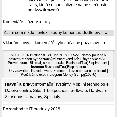
Labs, která se specializuje na bezpečnostní
analýzy firmwarů....
Komentáře, názory a rady
Zatím sem nikdo nevložil žádný komentář. Buďte první...
Vkládání nových komentářů bylo dočasně pozastaveno.
©2011-2026 BusinessIT.cz, ISSN 1805-0522 | Názvy použité v
textech mohou být ochrannými známkami příslušných vlastníků.
Provozovatel: Bispiral, s.r.o., kontakt: BusinessIT(at)Bispiral.com |
Inzerce:
BusinessIT(at)Bispiral.com
O vydavateli
|
Pravidla webu BusinessIT.cz a ochrana soukromí
|
Používáme
účetní program Money S3
| pg(10378)
Hlavní rubriky:
Informační systémy
,
Mobilní technologie
,
Datová centra
,
Sítě
,
IT bezpečnost
,
Software
,
Hardware
,
Zkušenosti a názory
,
Speciály
Pozoruhodné IT produkty 2026