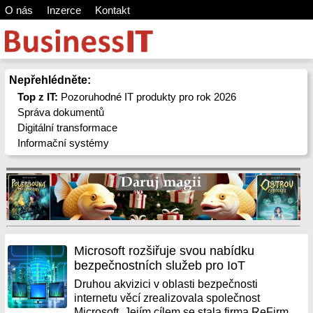
O nás
Inzerce
Kontakt
Nepřehlédněte:
Top z IT:
Pozoruhodné IT produkty pro rok 2026
Správa dokumentů
Digitální transformace
Informační systémy
Microsoft rozšiřuje svou nabídku
bezpečnostních služeb pro IoT
Druhou akvizici v oblasti bezpečnosti
internetu věcí zrealizovala společnost
Microsoft. Jejím cílem se stala firma ReFirm