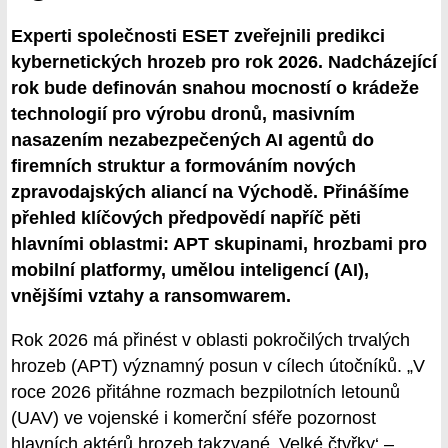
Experti společnosti ESET zveřejnili predikci
kybernetických hrozeb pro rok 2026. Nadcházející
rok bude definován snahou mocností o krádeže
technologií pro výrobu dronů, masivním
nasazením nezabezpečených AI agentů do
firemních struktur a formováním nových
zpravodajských aliancí na Východě. Přinášíme
přehled klíčových předpovědí napříč pěti
hlavními oblastmi: APT skupinami, hrozbami pro
mobilní platformy, umělou inteligencí (AI),
vnějšími vztahy a ransomwarem.
Rok 2026 má přinést v oblasti pokročilých trvalých
hrozeb (APT) významný posun v cílech útočníků. „V
roce 2026 přitáhne rozmach bezpilotních letounů
(UAV) ve vojenské i komerční sféře pozornost
hlavních aktérů hrozeb takzvané ‚Velké čtyřky‘ –