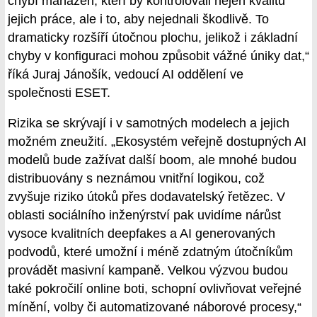
chybí manažeři, kteří by kontrolovali nejen kvalitu
jejich práce, ale i to, aby nejednali škodlivě. To
dramaticky rozšíří útočnou plochu, jelikož i základní
chyby v konfiguraci mohou způsobit vážné úniky dat,“
říká Juraj Jánošík, vedoucí AI oddělení ve
společnosti ESET.
Rizika se skrývají i v samotných modelech a jejich
možném zneužití. „Ekosystém veřejně dostupných AI
modelů bude zažívat další boom, ale mnohé budou
distribuovány s neznámou vnitřní logikou, což
zvyšuje riziko útoků přes dodavatelský řetězec. V
oblasti sociálního inženýrství pak uvidíme nárůst
vysoce kvalitních deepfakes a AI generovaných
podvodů, které umožní i méně zdatným útočníkům
provádět masivní kampaně. Velkou výzvou budou
také pokročilí online boti, schopní ovlivňovat veřejné
mínění, volby či automatizované náborové procesy,“