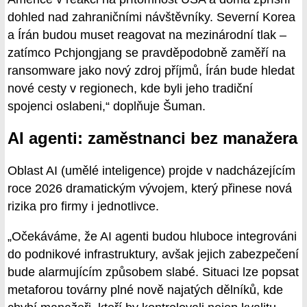
dohled nad zahraničními návštěvníky. Severní Korea
a Írán budou muset reagovat na mezinárodní tlak –
zatímco Pchjongjang se pravděpodobně zaměří na
ransomware jako nový zdroj příjmů, Írán bude hledat
nové cesty v regionech, kde byli jeho tradiční
spojenci oslabeni,“ doplňuje Šuman.
AI agenti: zaměstnanci bez manažera
Oblast AI (umělé inteligence) projde v nadcházejícím
roce 2026 dramatickým vývojem, který přinese nová
rizika pro firmy i jednotlivce.
„Očekáváme, že AI agenti budou hluboce integrováni
do podnikové infrastruktury, avšak jejich zabezpečení
bude alarmujícím způsobem slabé. Situaci lze popsat
metaforou továrny plné nově najatých dělníků, kde