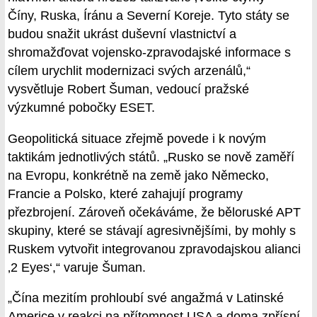
Číny, Ruska, Íránu a Severní Koreje. Tyto státy se
budou snažit ukrást duševní vlastnictví a
shromažďovat vojensko-zpravodajské informace s
cílem urychlit modernizaci svých arzenálů,“
vysvětluje Robert Šuman, vedoucí pražské
výzkumné pobočky ESET.
Geopolitická situace zřejmě povede i k novým
taktikám jednotlivých států. „Rusko se nově zaměří
na Evropu, konkrétně na země jako Německo,
Francie a Polsko, které zahajují programy
přezbrojení. Zároveň očekáváme, že běloruské APT
skupiny, které se stávají agresivnějšími, by mohly s
Ruskem vytvořit integrovanou zpravodajskou alianci
‚2 Eyes‘,“ varuje Šuman.
„Čína mezitím prohloubí své angažmá v Latinské
Americe v reakci na přítomnost USA a doma zpřísní