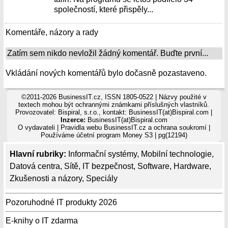
společností, které přispěly...
Komentáře, názory a rady
Zatím sem nikdo nevložil žádný komentář. Buďte první...
Vkládání nových komentářů bylo dočasně pozastaveno.
©2011-2026 BusinessIT.cz, ISSN 1805-0522 | Názvy použité v
textech mohou být ochrannými známkami příslušných vlastníků.
Provozovatel: Bispiral, s.r.o., kontakt: BusinessIT(at)Bispiral.com |
Inzerce:
BusinessIT(at)Bispiral.com
O vydavateli
|
Pravidla webu BusinessIT.cz a ochrana soukromí
|
Používáme
účetní program Money S3
| pg(12194)
Hlavní rubriky:
Informační systémy
,
Mobilní technologie
,
Datová centra
,
Sítě
,
IT bezpečnost
,
Software
,
Hardware
,
Zkušenosti a názory
,
Speciály
Pozoruhodné IT produkty 2026
E-knihy o IT zdarma