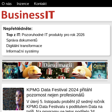
O nás
Inzerce
Kontakt
Nepřehlédněte:
Top z IT:
Pozoruhodné IT produkty pro rok 2026
Správa dokumentů
Digitální transformace
Informační systémy
KPMG Data Festival 2024 přitáhl
pozornost nejen profesionálů
V úterý 5. listopadu proběhl již sedmý ročník
KPMG Data Festivalu s podtitulem Data na
talíři. Na programu se letos podílelo 34