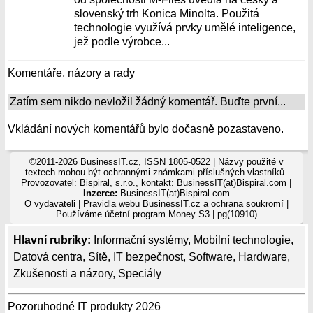
slovenský trh Konica Minolta. Použitá
technologie využívá prvky umělé inteligence,
jež podle výrobce...
Komentáře, názory a rady
Zatím sem nikdo nevložil žádný komentář. Buďte první...
Vkládání nových komentářů bylo dočasně pozastaveno.
©2011-2026 BusinessIT.cz, ISSN 1805-0522 | Názvy použité v
textech mohou být ochrannými známkami příslušných vlastníků.
Provozovatel: Bispiral, s.r.o., kontakt: BusinessIT(at)Bispiral.com |
Inzerce:
BusinessIT(at)Bispiral.com
O vydavateli
|
Pravidla webu BusinessIT.cz a ochrana soukromí
|
Používáme
účetní program Money S3
| pg(10910)
Hlavní rubriky:
Informační systémy
,
Mobilní technologie
,
Datová centra
,
Sítě
,
IT bezpečnost
,
Software
,
Hardware
,
Zkušenosti a názory
,
Speciály
Pozoruhodné IT produkty 2026