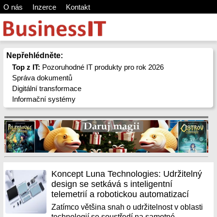
O nás
Inzerce
Kontakt
Nepřehlédněte:
Top z IT:
Pozoruhodné IT produkty pro rok 2026
Správa dokumentů
Digitální transformace
Informační systémy
Koncept Luna Technologies: Udržitelný
design se setkává s inteligentní
telemetrií a robotickou automatizací
Zatímco většina snah o udržitelnost v oblasti
technologií se soustředí na samotné