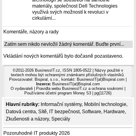
materiály, společnost Dell Technologies
využívá svých možností k revoluci v
cirkulární...
Komentáře, názory a rady
Zatím sem nikdo nevložil žádný komentář. Buďte první...
Vkládání nových komentářů bylo dočasně pozastaveno.
©2011-2026 BusinessIT.cz, ISSN 1805-0522 | Názvy použité v
textech mohou být ochrannými známkami příslušných vlastníků.
Provozovatel: Bispiral, s.r.o., kontakt: BusinessIT(at)Bispiral.com |
Inzerce:
BusinessIT(at)Bispiral.com
O vydavateli
|
Pravidla webu BusinessIT.cz a ochrana soukromí
|
Používáme
účetní program Money S3
| pg(11726)
Hlavní rubriky:
Informační systémy
,
Mobilní technologie
,
Datová centra
,
Sítě
,
IT bezpečnost
,
Software
,
Hardware
,
Zkušenosti a názory
,
Speciály
Pozoruhodné IT produkty 2026