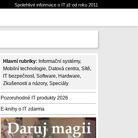
Spolehlivé informace o IT již od roku 2011
Hlavní rubriky:
Informační systémy
,
Mobilní technologie
,
Datová centra
,
Sítě
,
IT bezpečnost
,
Software
,
Hardware
,
Zkušenosti a názory
,
Speciály
Pozoruhodné IT produkty 2026
E-knihy o IT zdarma