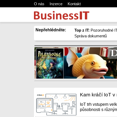
O nás
Inzerce
Kontakt
Nepřehlédněte:
Top z IT:
Pozoruhodné IT
Správa dokumentů
Kam kráčí IoT v
IoT trh vstupem vel
působnosti s různým