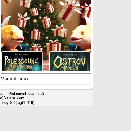
Manuál Linux
mi příslušných vlastníků.
t)Bispiral.com
Money S3
| pg(11418)