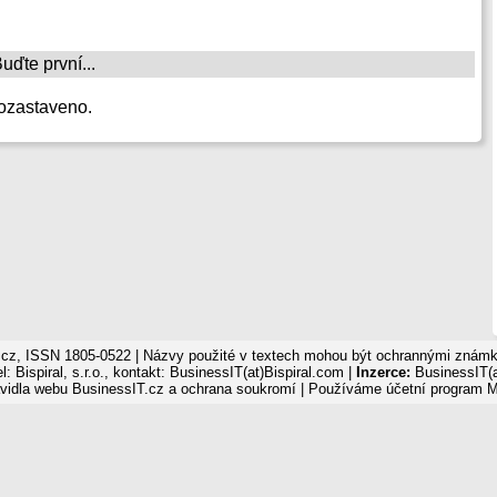
ďte první...
ozastaveno.
cz, ISSN 1805-0522 | Názvy použité v textech mohou být ochrannými známka
: Bispiral, s.r.o., kontakt: BusinessIT(at)Bispiral.com |
Inzerce:
BusinessIT(a
vidla webu BusinessIT.cz a ochrana soukromí
| Používáme
účetní program 