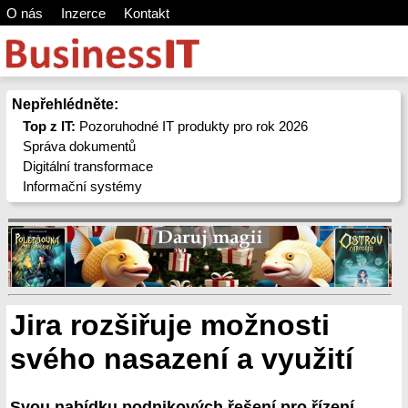
O nás
Inzerce
Kontakt
Nepřehlédněte:
Top z IT:
Pozoruhodné IT produkty pro rok 2026
Správa dokumentů
Digitální transformace
Informační systémy
Jira rozšiřuje možnosti
svého nasazení a využití
Svou nabídku podnikových řešení pro řízení