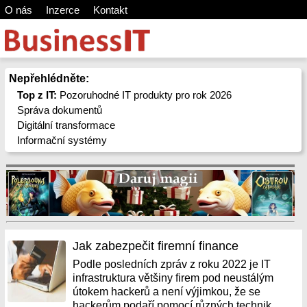
O nás
Inzerce
Kontakt
Nepřehlédněte:
Top z IT:
Pozoruhodné IT produkty pro rok 2026
Správa dokumentů
Digitální transformace
Informační systémy
Jak zabezpečit firemní finance
Podle posledních zpráv z roku 2022 je IT
infrastruktura většiny firem pod neustálým
útokem hackerů a není výjimkou, že se
hackerům podaří pomocí různých technik...