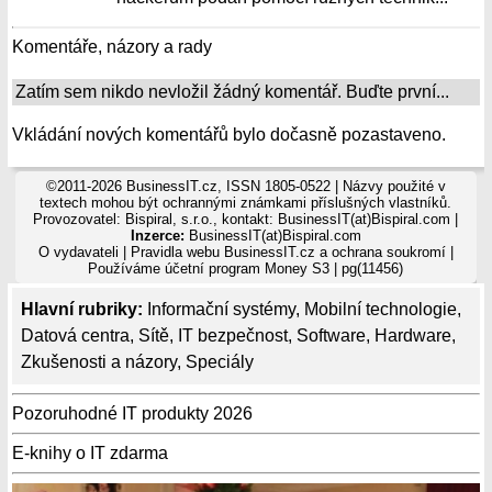
Komentáře, názory a rady
Zatím sem nikdo nevložil žádný komentář. Buďte první...
Vkládání nových komentářů bylo dočasně pozastaveno.
©2011-2026 BusinessIT.cz, ISSN 1805-0522 | Názvy použité v
textech mohou být ochrannými známkami příslušných vlastníků.
Provozovatel: Bispiral, s.r.o., kontakt: BusinessIT(at)Bispiral.com |
Inzerce:
BusinessIT(at)Bispiral.com
O vydavateli
|
Pravidla webu BusinessIT.cz a ochrana soukromí
|
Používáme
účetní program Money S3
| pg(11456)
Hlavní rubriky:
Informační systémy
,
Mobilní technologie
,
Datová centra
,
Sítě
,
IT bezpečnost
,
Software
,
Hardware
,
Zkušenosti a názory
,
Speciály
Pozoruhodné IT produkty 2026
E-knihy o IT zdarma