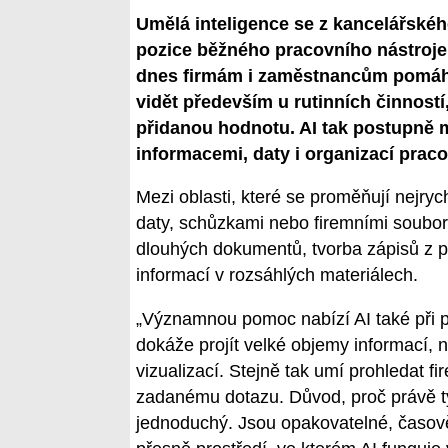
Umělá inteligence se z kancelářskéh
pozice běžného pracovního nástroje.
dnes firmám i zaměstnancům pomáhá
vidět především u rutinních činností,
přidanou hodnotu. AI tak postupně mě
informacemi, daty i organizací prac
Mezi oblasti, které se proměňují nejryc
daty, schůzkami nebo firemními soubory
dlouhých dokumentů, tvorba zápisů z p
informací v rozsáhlých materiálech.
„Významnou pomoc nabízí AI také při p
dokáže projít velké objemy informací, na
vizualizací. Stejně tak umí prohledat f
zadanému dotazu. Důvod, proč právě tyt
jednoduchý. Jsou opakovatelné, časově