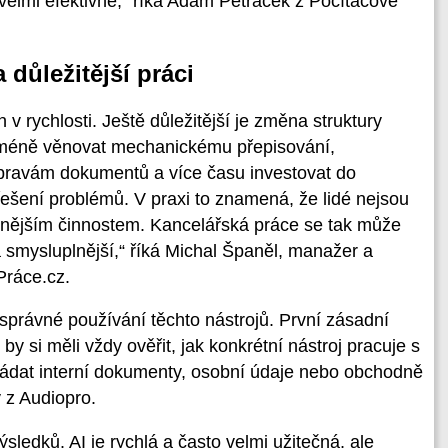
 velmi efektivně,“ říká Adam Petráček z Počítačové
důležitější práci
v rychlosti. Ještě důležitější je změna struktury
 méně věnovat mechanickému přepisování,
úpravám dokumentů a více času investovat do
řešení problémů. V praxi to znamená, že lidé nejsou
tnějším činnostem. Kancelářská práce se tak může
 a smysluplnější,“ říká Michal Španěl, manažer a
Práce.cz.
 správné používání těchto nástrojů. První zásadní
y si měli vždy ověřit, jak konkrétní nástroj pracuje s
ládat interní dokumenty, osobní údaje nebo obchodně
 z Audiopro.
sledků. AI je rychlá a často velmi užitečná, ale