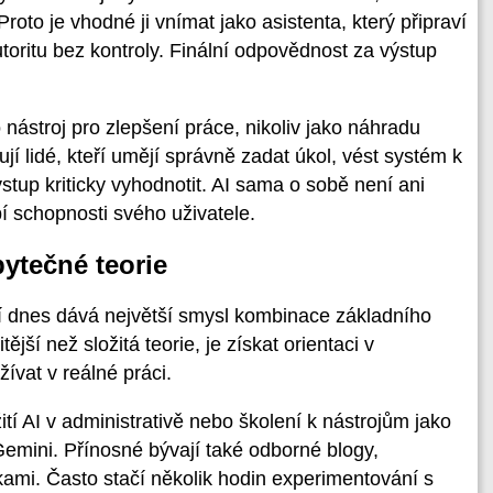
oto je vhodné ji vnímat jako asistenta, který připraví
utoritu bez kontroly. Finální odpovědnost za výstup
nástroj pro zlepšení práce, nikoliv jako náhradu
í lidé, kteří umějí správně zadat úkol, vést systém k
up kriticky vyhodnotit. AI sama o sobě není ani
í schopnosti svého uživatele.
bytečné teorie
í dnes dává největší smysl kombinace základního
jší než složitá teorie, je získat orientaci v
ívat v reálné práci.
tí AI v administrativě nebo školení k nástrojům jako
emini. Přínosné bývají také odborné blogy,
kami. Často stačí několik hodin experimentování s