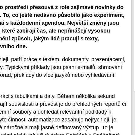
o prostředí přesouvá z role zajímavé novinky do
 To, co ještě nedávno působilo jako experiment,
 s každodenní agendou. Největší změny jsou
 které zabírají čas, ale nepřinášejí vysokou
ní způsob, jakým lidé pracují s texty,
ovního dne.
hleji, patří práce s textem, dokumenty, prezentacemi,
. Typickými příklady jsou psaní e-mailů, shrnování
orad, překlady do více jazyků nebo vyhledávání
ráci s tabulkami a daty. Během několika sekund
jít souvislosti a převést je do přehledných reportů či
iremní soubory a dohledat relevantní podklady k
o činnosti automatizace zasahuje nejrychleji, je
 náročné a mají jasně definovaný výstup. To je