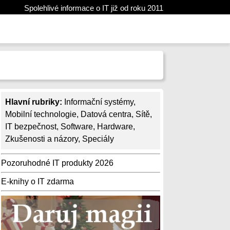
Spolehlivé informace o IT již od roku 2011
Hlavní rubriky:
Informační systémy
,
Mobilní technologie
,
Datová centra
,
Sítě
,
IT bezpečnost
,
Software
,
Hardware
,
Zkušenosti a názory
,
Speciály
Pozoruhodné IT produkty 2026
E-knihy o IT zdarma