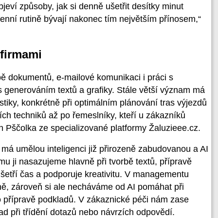
jeví způsoby, jak si denně ušetřit desítky minut
enní rutině bývají nakonec tím největším přínosem,“
 firmami
bě dokumentů, e-mailové komunikaci i práci s
s generováním textů a grafiky. Stále větší význam má
stiky, konkrétně při optimálním plánování tras výjezdů
ch techniků až po řemeslníky, kteří u zákazníků
tin Pščolka ze specializované platformy Žaluzieee.cz.
 má umělou inteligenci již přirozeně zabudovanou a AI
ýmu ji nasazujeme hlavně při tvorbě textů, přípravě
 šetří čas a podporuje kreativitu. V managementu
čně, zároveň si ale necháváme od AI pomáhat při
o přípravě podkladů. V zákaznické péči nám zase
ad při třídění dotazů nebo návrzích odpovědí.