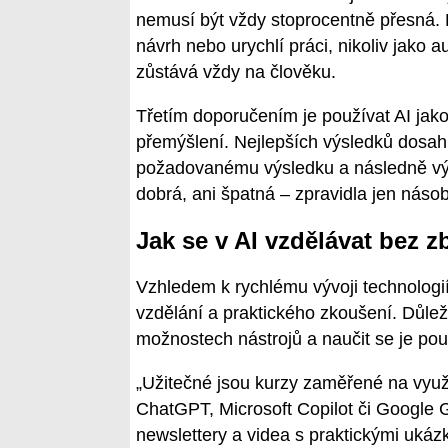
nemusí být vždy stoprocentně přesná. Pr
návrh nebo urychlí práci, nikoliv jako a
zůstává vždy na člověku.
Třetím doporučením je používat AI jako 
přemýšlení. Nejlepších výsledků dosahuj
požadovanému výsledku a následně výst
dobrá, ani špatná – zpravidla jen násob
Jak se v AI vzdělávat bez z
Vzhledem k rychlému vývoji technologi
vzdělání a praktického zkoušení. Důležitě
možnostech nástrojů a naučit se je použ
„Užitečné jsou kurzy zaměřené na využi
ChatGPT, Microsoft Copilot či Google G
newslettery a videa s praktickými ukáz