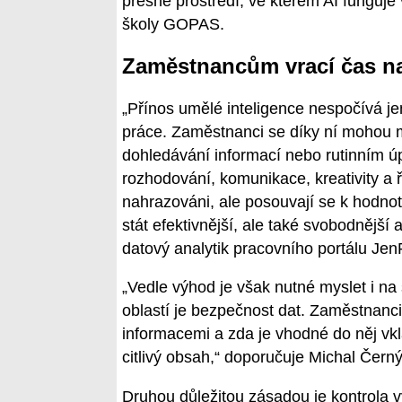
přesně prostředí, ve kterém AI funguje
školy GOPAS.
Zaměstnancům vrací čas na 
„Přínos umělé inteligence nespočívá jen 
práce. Zaměstnanci se díky ní mohou
dohledávání informací nebo rutinním 
rozhodování, komunikace, kreativity a 
nahrazováni, ale posouvají se k hodno
stát efektivnější, ale také svobodnější
datový analytik pracovního portálu Jen
„Vedle výhod je však nutné myslet i na
oblastí je bezpečnost dat. Zaměstnanci b
informacemi a zda je vhodné do něj vk
citlivý obsah,“ doporučuje Michal Černý
Druhou důležitou zásadou je kontrola vý