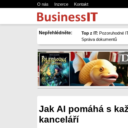
O nás
Inzerce
Kontakt
Nepřehlédněte:
Top z IT:
Pozoruhodné IT
Správa dokumentů
Jak AI pomáhá s k
kanceláří