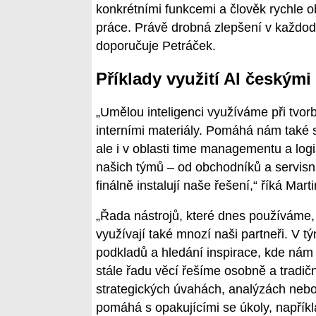
konkrétními funkcemi a člověk rychle ob
práce. Právě drobná zlepšení v každod
doporučuje Petráček.
Příklady využití AI českými
„Umělou inteligenci využíváme při tvor
interními materiály. Pomáhá nám také 
ale i v oblasti time managementu a logi
našich týmů – od obchodníků a servisní
finálně instalují naše řešení,“ říká Mar
„Řada nástrojů, které dnes používáme,
využívají také mnozí naši partneři. V t
podkladů a hledání inspirace, kde nám
stále řadu věcí řešíme osobně a tradi
strategických úvahách, analýzách neb
pomáhá s opakujícími se úkoly, napříkl