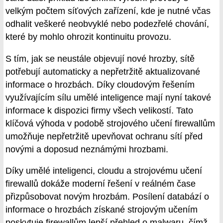
velkým počtem síťových zařízení, kde je nutné včas
odhalit veškeré neobvyklé nebo podezřelé chování,
které by mohlo ohrozit kontinuitu provozu.
S tím, jak se neustále objevují nové hrozby, sítě
potřebují automaticky a nepřetržitě aktualizované
informace o hrozbách. Díky cloudovým řešením
využívajícím sílu umělé inteligence mají nyní takové
informace k dispozici firmy všech velikostí. Tato
klíčová výhoda v podobě strojového učení firewallům
umožňuje nepřetržitě upevňovat ochranu sítí před
novými a doposud neznámými hrozbami.
Díky umělé inteligenci, cloudu a strojovému učení
firewallů dokáže moderní řešení v reálném čase
přizpůsobovat novým hrozbám. Posílení databází o
informace o hrozbách získané strojovým učením
poskytuje firewallům lepší přehled o malwaru, čímž