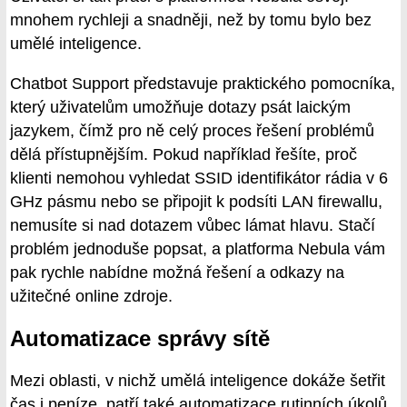
mnohem rychleji a snadněji, než by tomu bylo bez
umělé inteligence.
Chatbot Support představuje praktického pomocníka,
který uživatelům umožňuje dotazy psát laickým
jazykem, čímž pro ně celý proces řešení problémů
dělá přístupnějším. Pokud například řešíte, proč
klienti nemohou vyhledat SSID identifikátor rádia v 6
GHz pásmu nebo se připojit k podsíti LAN firewallu,
nemusíte si nad dotazem vůbec lámat hlavu. Stačí
problém jednoduše popsat, a platforma Nebula vám
pak rychle nabídne možná řešení a odkazy na
užitečné online zdroje.
Automatizace správy sítě
Mezi oblasti, v nichž umělá inteligence dokáže šetřit
čas i peníze, patří také automatizace rutinních úkolů.