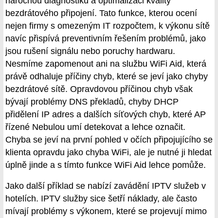
náročnou diagnostiku a optimalizaci kvality
bezdrátového připojení. Tato funkce, kterou ocení
nejen firmy s omezeným IT rozpočtem, k výkonu sítě
navíc přispívá preventivním řešením problémů, jako
jsou rušení signálu nebo poruchy hardwaru.
Nesmíme zapomenout ani na službu WiFi Aid, která
právě odhaluje příčiny chyb, které se jeví jako chyby
bezdrátové sítě. Opravdovou příčinou chyb však
bývají problémy DNS překladů, chyby DHCP
přidělení IP adres a dalších síťových chyb, které AP
řízené Nebulou umí detekovat a lehce označit.
Chyba se jeví na první pohled v očích připojujícího se
klienta opravdu jako chyba WiFi, ale je nutné ji hledat
úplně jinde a s tímto funkce WiFi Aid lehce pomůže.
Jako další příklad se nabízí zavádění IPTV služeb v
hotelích. IPTV služby sice šetří náklady, ale často
mívají problémy s výkonem, které se projevují mimo