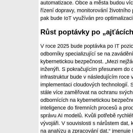
automatizace. Obce a města budou více 
řízení dopravy, monitorování životního
pak bude IoT využíván pro optimalizaci
Růst poptávky po „ajťácíc
V roce 2025 bude poptávka po IT pozi
odborníky specializující se na zavádění
kybernetickou bezpečnost. „Mezi nejžád
inženýři. S pokračujícím přesunem do 
infrastruktur bude v následujícím roce
implementaci cloudových technologií. 
stále více zaměřovat na ochranu svých
odbornících na kybernetickou bezpečno
inteligence do firemních procesů a pro
správu AI modelů. Kvůli potřebě rychlé
vývojáři. V souvislosti s nárůstem dat, 
na analýzu a zpracování dat,“ jmenuje