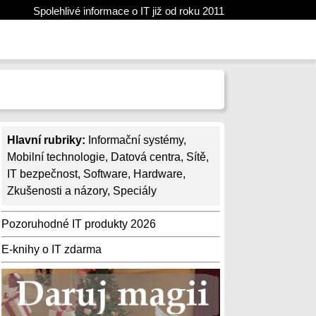
Spolehlivé informace o IT již od roku 2011
Hlavní rubriky:
Informační systémy
,
Mobilní technologie
,
Datová centra
,
Sítě
,
IT bezpečnost
,
Software
,
Hardware
,
Zkušenosti a názory
,
Speciály
Pozoruhodné IT produkty 2026
E-knihy o IT zdarma