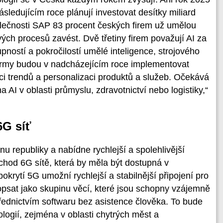
sledujícím roce plánují investovat desítky miliard
lečnosti SAP 83 procent českých firem už umělou
svých procesů zavést. Dvě třetiny firem považují AI za
upností a pokročilostí umělé inteligence, strojového
firmy budou v nadcházejícím roce implementovat
kci trendů a personalizaci produktů a služeb. Očekává
a AI v oblasti průmyslu, zdravotnictví nebo logistiky,“
6G síť
u republiky a nabídne rychlejší a spolehlivější
íchod 6G sítě, která by měla být dostupná v
okrytí 5G umožní rychlejší a stabilnější připojení pro
 popsat jako skupinu věcí, které jsou schopny vzájemně
ednictvím softwaru bez asistence člověka. To bude
ologií, zejména v oblasti chytrých měst a