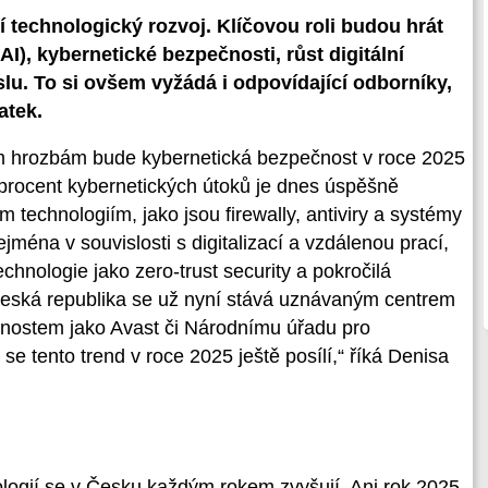
 technologický rozvoj. Klíčovou roli budou hrát
AI), kybernetické bezpečnosti, růst digitální
lu. To si ovšem vyžádá i odpovídající odborníky,
atek.
m hrozbám bude kybernetická bezpečnost v roce 2025
 procent kybernetických útoků je dnes úspěšně
echnologiím, jako jsou firewally, antiviry a systémy
ména v souvislosti s digitalizací a vzdálenou prací,
echnologie jako zero-trust security a pokročilá
Česká republika se už nyní stává uznávaným centrem
čnostem jako Avast či Národnímu úřadu pro
e tento trend v roce 2025 ještě posílí,“ říká Denisa
ologií se v Česku každým rokem zvyšují. Ani rok 2025