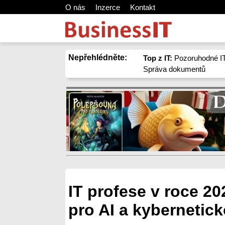
O nás
Inzerce
Kontakt
Nepřehlédněte:
Top z IT:
Pozoruhodné IT
Správa dokumentů
IT profese v roce 2
pro AI a kybernetic