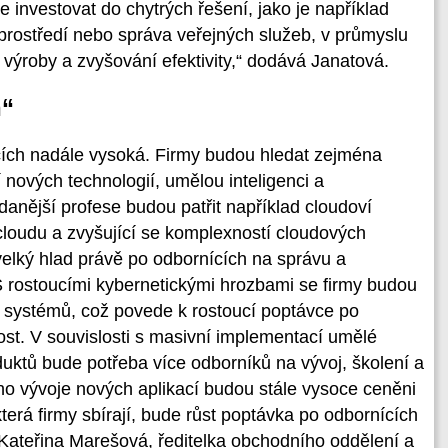
investovat do chytrých řešení, jako je například
 prostředí nebo správa veřejných služeb, v průmyslu
 výroby a zvyšování efektivity,“ dodává Janatová.
h“
cích nadále vysoká. Firmy budou hledat zejména
 nových technologií, umělou inteligenci a
anější profese budou patřit například cloudoví
cloudu a zvyšující se komplexností cloudových
 velký hlad právě po odbornících na správu a
S rostoucími kybernetickými hrozbami se firmy budou
 systémů, což povede k rostoucí poptávce po
st. V souvislosti s masivní implementací umělé
duktů bude potřeba více odborníků na vývoj, školení a
ho vývoje nových aplikací budou stále vysoce ceněni
která firmy sbírají, bude růst poptávka po odbornících
 Kateřina Marešová, ředitelka obchodního oddělení a