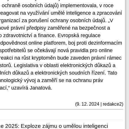
 ochraně osobních údajů) implementovala, v roce
reagovat na využívání umělé inteligence a zpracování
 organizací za porušení ochrany osobních údajů. „V
í nové právní předpisy zaměřené na bezpečnost a
ko zdravotnictví a finance. Evropská regulace
odpovědnost online platforem, boj proti dezinformacím
spotřebitelů se očekávají nová pravidla pro online
 reakci na růst kryptoměn bude zaveden právní rámec
storů. Legislativa v oblasti elektronických důkazů a
álních důkazů a elektronických soudních řízení. Tato
chnologický vývoj a zaměří se na ochranu práv
ací,“ uzavírá Janatová.
(9. 12. 2024 | redakce2)
ce 2025: Exploze zájmu o umělou inteligenci