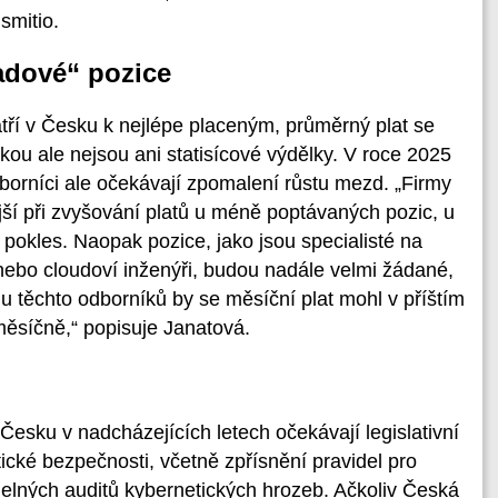
smitio.
řadové“ pozice
tří v Česku k nejlépe placeným, průměrný plat se
kou ale nejsou ani statisícové výdělky. V roce 2025
dborníci ale očekávají zpomalení růstu mezd. „Firmy
ší při zvyšování platů u méně poptávaných pozic, u
pokles. Naopak pozice, jako jsou specialisté na
nebo cloudoví inženýři, budou nadále velmi žádané,
u těchto odborníků by se měsíční plat mohl v příštím
měsíčně,“ popisuje Janatová.
 Česku v nadcházejících letech očekávají legislativní
cké bezpečnosti, včetně zpřísnění pravidel pro
idelných auditů kybernetických hrozeb. Ačkoliv Česká