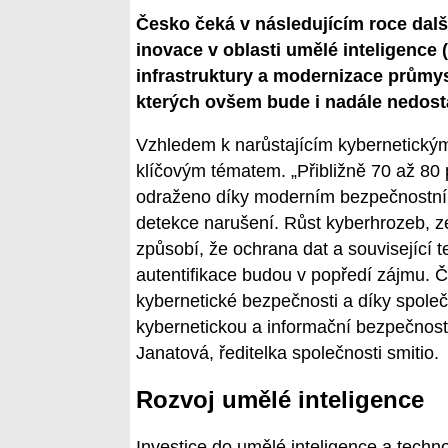
Česko čeká v následujícím roce další
inovace v oblasti umělé inteligence (
infrastruktury a modernizace průmys
kterých ovšem bude i nadále nedost
Vzhledem k narůstajícím kybernetický
klíčovým tématem. „Přibližně 70 až 80
odraženo díky moderním bezpečnostním t
detekce narušení. Růst kyberhrozeb, zej
způsobí, že ochrana dat a související t
autentifikace budou v popředí zájmu. 
kybernetické bezpečnosti a díky spole
kybernetickou a informační bezpečnost s
Janatová, ředitelka společnosti smitio.
Rozvoj umělé inteligence
Investice do umělé inteligence a techn