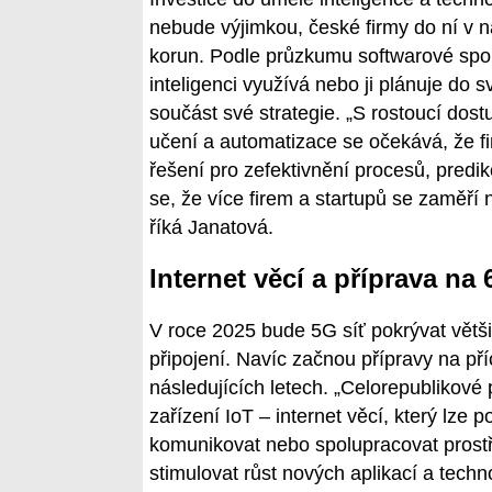
nebude výjimkou, české firmy do ní v ná
korun. Podle průzkumu softwarové spo
inteligenci využívá nebo ji plánuje do 
součást své strategie. „S rostoucí dost
učení a automatizace se očekává, že 
řešení pro zefektivnění procesů, predi
se, že více firem a startupů se zaměří n
říká Janatová.
Internet věcí a příprava na 
V roce 2025 bude 5G síť pokrývat většin
připojení. Navíc začnou přípravy na př
následujících letech. „Celorepublikové p
zařízení IoT – internet věcí, který lze
komunikovat nebo spolupracovat prostř
stimulovat růst nových aplikací a techn