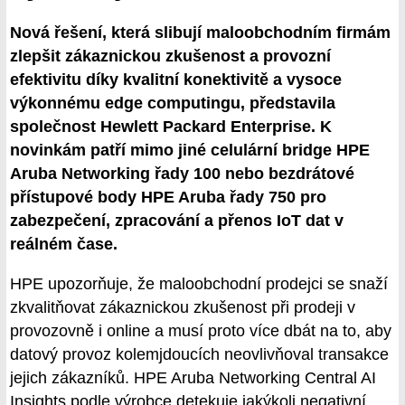
Nová řešení, která slibují maloobchodním firmám
zlepšit zákaznickou zkušenost a provozní
efektivitu díky kvalitní konektivitě a vysoce
výkonnému edge computingu, představila
společnost Hewlett Packard Enterprise. K
novinkám patří mimo jiné celulární bridge HPE
Aruba Networking řady 100 nebo bezdrátové
přístupové body HPE Aruba řady 750 pro
zabezpečení, zpracování a přenos IoT dat v
reálném čase.
HPE upozorňuje, že maloobchodní prodejci se snaží
zkvalitňovat zákaznickou zkušenost při prodeji v
provozovně i online a musí proto více dbát na to, aby
datový provoz kolemjdoucích neovlivňoval transakce
jejich zákazníků. HPE Aruba Networking Central AI
Insights podle výrobce detekuje jakýkoli negativní