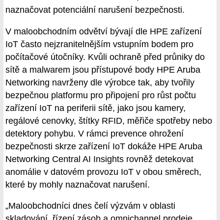
naznačovat potenciální narušení bezpečnosti.
V maloobchodním odvětví bývají dle HPE zařízení
IoT často nejzranitelnějším vstupním bodem pro
počítačové útočníky. Kvůli ochraně před průniky do
sítě a malwarem jsou přístupové body HPE Aruba
Networking navrženy dle výrobce tak, aby tvořily
bezpečnou platformu pro připojení pro růst počtu
zařízení IoT na periferii sítě, jako jsou kamery,
regálové cenovky, štítky RFID, měřiče spotřeby nebo
detektory pohybu. V rámci prevence ohrožení
bezpečnosti skrze zařízení IoT dokáže HPE Aruba
Networking Central AI Insights rovněž detekovat
anomálie v datovém provozu IoT v obou směrech,
které by mohly naznačovat narušení.
„Maloobchodníci dnes čelí výzvám v oblasti
skladování, řízení zásob a omnichannel prodeje.