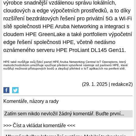
výrobce snadnější vzdálenou správu lokálních,
cloudových a edge výpočetních prostředků, a to díky
rozšíření bezdrátových řešení pro privátní 5G a Wi-Fi
sítě společnosti HPE Aruba Networking a integraci s
cloudem HPE GreenLake a také portfoliem výpočetní
edge řešení společnosti HPE, včetně nedávno
oznámeného serveru HPE ProLiant DL145 Gen11.
HPE také rozšiřuje svůj řídicí panel HPE Aruba Networking Central IoT Operations, který
maloobchodníkům umožňuje využívat předem vytvořené nástroje od partnerů HPE, které
rozšiřují možnosti přístupových bodů a zlepšují přehled o IoT aplikacích na periferii sítě.
(29. 1. 2025 | redakce2)
Komentáře, názory a rady
Zatím sem nikdo nevložil žádný komentář. Buďte první...
>>> Číst a vkládat komentáře <<<