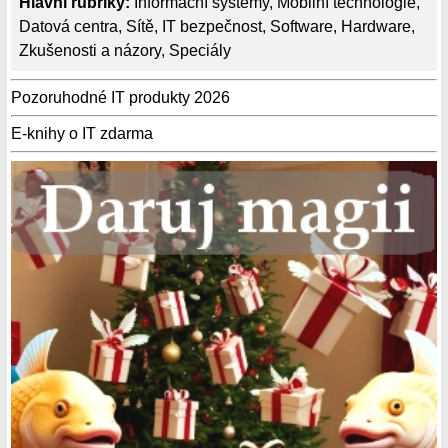
Hlavní rubriky:
Informační systémy
,
Mobilní technologie
,
Datová centra
,
Sítě
,
IT bezpečnost
,
Software
,
Hardware
,
Zkušenosti a názory
,
Speciály
Pozoruhodné IT produkty 2026
E-knihy o IT zdarma