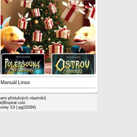
Manuál Linux
mi příslušných vlastníků.
t)Bispiral.com
Money S3
| pg(10294)