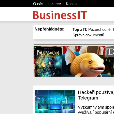
O nás
Inzerce
Kontakt
Nepřehlédněte:
Top z IT:
Pozoruhodné IT
Správa dokumentů
Hackeři používa
Telegram
Výzkumný tým společ
využívají populární