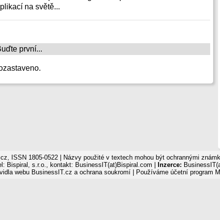
likací na světě...
ďte první...
ozastaveno.
cz, ISSN 1805-0522 | Názvy použité v textech mohou být ochrannými známka
: Bispiral, s.r.o., kontakt: BusinessIT(at)Bispiral.com |
Inzerce:
BusinessIT(a
vidla webu BusinessIT.cz a ochrana soukromí
| Používáme
účetní program 