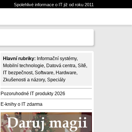
Spolehlivé informace o IT již od roku 2011
Hlavní rubriky:
Informační systémy
,
Mobilní technologie
,
Datová centra
,
Sítě
,
IT bezpečnost
,
Software
,
Hardware
,
Zkušenosti a názory
,
Speciály
Pozoruhodné IT produkty 2026
E-knihy o IT zdarma