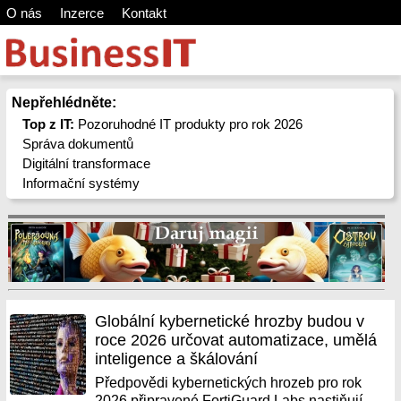
O nás
Inzerce
Kontakt
Nepřehlédněte:
Top z IT:
Pozoruhodné IT produkty pro rok 2026
Správa dokumentů
Digitální transformace
Informační systémy
Globální kybernetické hrozby budou v
roce 2026 určovat automatizace, umělá
inteligence a škálování
Předpovědi kybernetických hrozeb pro rok
2026 připravené FortiGuard Labs nastiňují