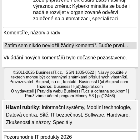
výraznou změnu: Kyberkriminalita se bude i
nadále rozvíjet v organizované odvětví
založené na automatizaci, specializaci...
Komentáře, názory a rady
Zatím sem nikdo nevložil žádný komentář. Buďte první...
Vkládání nových komentářů bylo dočasně pozastaveno.
©2011-2026 BusinessIT.cz, ISSN 1805-0522 | Názvy použité v
textech mohou být ochrannými známkami příslušných vlastníků.
Provozovatel: Bispiral, s.r.o., kontakt: BusinessIT(at)Bispiral.com |
Inzerce:
BusinessIT(at)Bispiral.com
O vydavateli
|
Pravidla webu BusinessIT.cz a ochrana soukromí
|
Používáme
účetní program Money S3
| pg(12456)
Hlavní rubriky:
Informační systémy
,
Mobilní technologie
,
Datová centra
,
Sítě
,
IT bezpečnost
,
Software
,
Hardware
,
Zkušenosti a názory
,
Speciály
Pozoruhodné IT produkty 2026