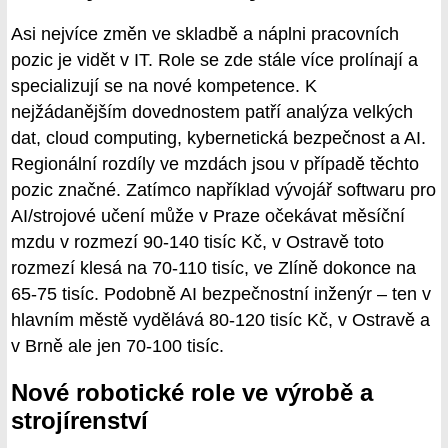
Asi nejvíce změn ve skladbě a náplni pracovních
pozic je vidět v IT. Role se zde stále více prolínají a
specializují se na nové kompetence. K
nejžádanějším dovednostem patří analýza velkých
dat, cloud computing, kybernetická bezpečnost a AI.
Regionální rozdíly ve mzdách jsou v případě těchto
pozic značné. Zatímco například vývojář softwaru pro
AI/strojové učení může v Praze očekávat měsíční
mzdu v rozmezí 90-140 tisíc Kč, v Ostravě toto
rozmezí klesá na 70-110 tisíc, ve Zlíně dokonce na
65-75 tisíc. Podobně AI bezpečnostní inženýr – ten v
hlavním městě vydělává 80-120 tisíc Kč, v Ostravě a
v Brně ale jen 70-100 tisíc.
Nové robotické role ve výrobě a
strojírenství