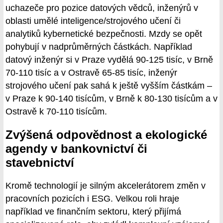
uchazeče pro pozice datových vědců, inženýrů v
oblasti umělé inteligence/strojového učení či
analytiků kybernetické bezpečnosti. Mzdy se opět
pohybují v nadprůměrných částkách. Například
datový inženýr si v Praze vydělá 90-125 tisíc, v Brně
70-110 tisíc a v Ostravě 65-85 tisíc, inženýr
strojového učení pak sahá k ještě vyšším částkám –
v Praze k 90-140 tisícům, v Brně k 80-130 tisícům a v
Ostravě k 70-110 tisícům.
Zvýšená odpovědnost a ekologické
agendy v bankovnictví či
stavebnictví
Kromě technologií je silným akcelerátorem změn v
pracovních pozicích i ESG. Velkou roli hraje
například ve finančním sektoru, který přijímá