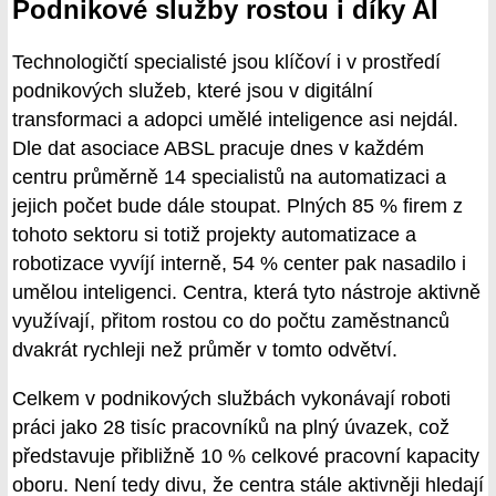
Podnikové služby rostou i díky AI
Technologičtí specialisté jsou klíčoví i v prostředí
podnikových služeb, které jsou v digitální
transformaci a adopci umělé inteligence asi nejdál.
Dle dat asociace ABSL pracuje dnes v každém
centru průměrně 14 specialistů na automatizaci a
jejich počet bude dále stoupat. Plných 85 % firem z
tohoto sektoru si totiž projekty automatizace a
robotizace vyvíjí interně, 54 % center pak nasadilo i
umělou inteligenci. Centra, která tyto nástroje aktivně
využívají, přitom rostou co do počtu zaměstnanců
dvakrát rychleji než průměr v tomto odvětví.
Celkem v podnikových službách vykonávají roboti
práci jako 28 tisíc pracovníků na plný úvazek, což
představuje přibližně 10 % celkové pracovní kapacity
oboru. Není tedy divu, že centra stále aktivněji hledají