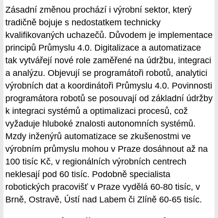
Zásadní změnou prochází i výrobní sektor, který
tradičně bojuje s nedostatkem technicky
kvalifikovaných uchazečů. Důvodem je implementace
principů Průmyslu 4.0. Digitalizace a automatizace
tak vytvářejí nové role zaměřené na údržbu, integraci
a analýzu. Objevují se programátoři robotů, analytici
výrobních dat a koordinátoři Průmyslu 4.0. Povinnosti
programátora robotů se posouvají od základní údržby
k integraci systémů a optimalizaci procesů, což
vyžaduje hluboké znalosti autonomních systémů.
Mzdy inženýrů automatizace se zkušenostmi ve
výrobním průmyslu mohou v Praze dosáhnout až na
100 tisíc Kč, v regionálních výrobních centrech
neklesají pod 60 tisíc. Podobně specialista
robotických pracovišť v Praze vydělá 60-80 tisíc, v
Brně, Ostravě, Ústí nad Labem či Zlíně 60-65 tisíc.