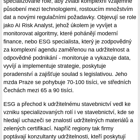
specializované role, aby zvládl komplexní vzájemné
působení mezi technologiemi, rostoucím množstvím
dat a novými regulačními požadavky. Objevují se role
jako AI Risk Analyst, jehož úkolem je vyvíjet a
monitorovat algoritmy, které pohánějí moderní
finance, nebo ESG specialista, který je zodpovědný
za komplexní agendu zaměřenou na udržitelnost a
odpovědné podnikání - monitoruje a vykazuje data,
vyvíjí a implementuje strategie, poskytuje
poradenství a zajišťuje soulad s legislativou. Jeho
mzda Praze se pohybuje 70-100 tisíci, ve středních
Čechách mezi 65 a 90 tisíci.
ESG a přechod k udržitelnému stavebnictví vedl ke
vzniku specializovaných rolí i ve stavebnictví, kde se
hledají uchazeči se znalostí udržitelných materiálů a
zelených certifikací. Napříč regiony tak firmy
poptávají konzultanty udržitelnosti, kteří poskytují