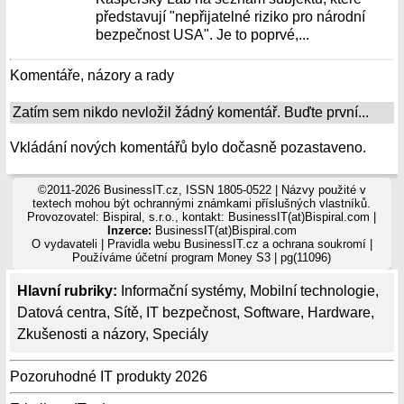
představují "nepřijatelné riziko pro národní
bezpečnost USA". Je to poprvé,...
Komentáře, názory a rady
Zatím sem nikdo nevložil žádný komentář. Buďte první...
Vkládání nových komentářů bylo dočasně pozastaveno.
©2011-2026 BusinessIT.cz, ISSN 1805-0522 | Názvy použité v
textech mohou být ochrannými známkami příslušných vlastníků.
Provozovatel: Bispiral, s.r.o., kontakt: BusinessIT(at)Bispiral.com |
Inzerce:
BusinessIT(at)Bispiral.com
O vydavateli
|
Pravidla webu BusinessIT.cz a ochrana soukromí
|
Používáme
účetní program Money S3
| pg(11096)
Hlavní rubriky:
Informační systémy
,
Mobilní technologie
,
Datová centra
,
Sítě
,
IT bezpečnost
,
Software
,
Hardware
,
Zkušenosti a názory
,
Speciály
Pozoruhodné IT produkty 2026