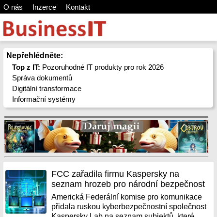
O nás
Inzerce
Kontakt
Nepřehlédněte:
Top z IT:
Pozoruhodné IT produkty pro rok 2026
Správa dokumentů
Digitální transformace
Informační systémy
FCC zařadila firmu Kaspersky na
seznam hrozeb pro národní bezpečnost
Americká Federální komise pro komunikace
přidala ruskou kyberbezpečnostní společnost
Kaspersky Lab na seznam subjektů, které