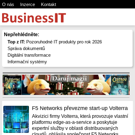
O nás
Inzerce
Kontakt
Nepřehlédněte:
Top z IT:
Pozoruhodné IT produkty pro rok 2026
Správa dokumentů
Digitální transformace
Informační systémy
F5 Networks převezme start-up Volterra
Akvizici firmy Volterra, která provozuje vlastní
platformu edge-as-a-service a poskytuje
expertní služby v oblasti distribuovaných
cloudů, ohlásila společnost F5 Networks.