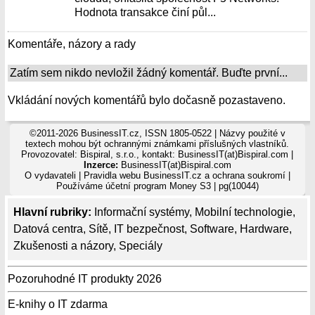
Hodnota transakce činí půl...
Komentáře, názory a rady
Zatím sem nikdo nevložil žádný komentář. Buďte první...
Vkládání nových komentářů bylo dočasně pozastaveno.
©2011-2026 BusinessIT.cz, ISSN 1805-0522 | Názvy použité v
textech mohou být ochrannými známkami příslušných vlastníků.
Provozovatel: Bispiral, s.r.o., kontakt: BusinessIT(at)Bispiral.com |
Inzerce:
BusinessIT(at)Bispiral.com
O vydavateli
|
Pravidla webu BusinessIT.cz a ochrana soukromí
|
Používáme
účetní program Money S3
| pg(10044)
Hlavní rubriky:
Informační systémy
,
Mobilní technologie
,
Datová centra
,
Sítě
,
IT bezpečnost
,
Software
,
Hardware
,
Zkušenosti a názory
,
Speciály
Pozoruhodné IT produkty 2026
E-knihy o IT zdarma