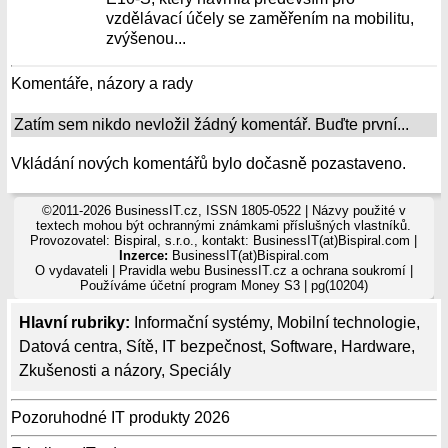
vzdělávací účely se zaměřením na mobilitu,
zvýšenou...
Komentáře, názory a rady
Zatím sem nikdo nevložil žádný komentář. Buďte první...
Vkládání nových komentářů bylo dočasně pozastaveno.
©2011-2026 BusinessIT.cz, ISSN 1805-0522 | Názvy použité v
textech mohou být ochrannými známkami příslušných vlastníků.
Provozovatel: Bispiral, s.r.o., kontakt: BusinessIT(at)Bispiral.com |
Inzerce:
BusinessIT(at)Bispiral.com
O vydavateli
|
Pravidla webu BusinessIT.cz a ochrana soukromí
|
Používáme
účetní program Money S3
| pg(10204)
Hlavní rubriky:
Informační systémy
,
Mobilní technologie
,
Datová centra
,
Sítě
,
IT bezpečnost
,
Software
,
Hardware
,
Zkušenosti a názory
,
Speciály
Pozoruhodné IT produkty 2026