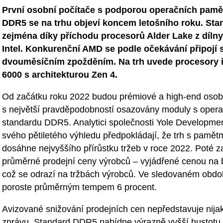
První osobní počítače s podporou operačních pamě
DDR5 se na trhu objeví koncem letošního roku. Stan
zejména díky příchodu procesorů Alder Lake z dílny
Intel. Konkurenční AMD se podle očekávání připojí 
dvouměsíčním zpožděním. Na trh uvede procesory 
6000 s architekturou Zen 4.
Od začátku roku 2022 budou prémiové a high-end osob
s největší pravděpodobností osazovány moduly s opera
standardu DDR5. Analytici společnosti Yole Developmen
svého pětiletého výhledu předpokládají, že trh s pamě
dosáhne nejvyššího přírůstku tržeb v roce 2022. Poté 
průměrné prodejní ceny výrobců – vyjádřené cenou na bi
což se odrazí na tržbách výrobců. Ve sledovaném období
poroste průměrným tempem 6 procent.
Avizované snižování prodejních cen nepředstavuje nijak
zprávu. Standard DDR5 nabídne výrazně vyšší hustot