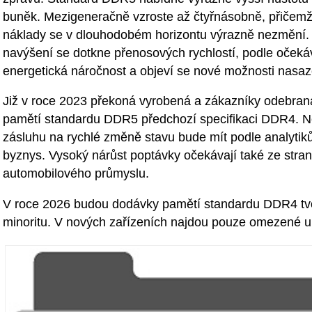
buněk. Mezigeneračně vzroste až čtyřnásobně, přičemž
náklady se v dlouhodobém horizontu výrazně nezmění
navýšení se dotkne přenosových rychlostí, podle očeká
energetická náročnost a objeví se nové možnosti nasaze
Již v roce 2023 překoná vyrobená a zákazníky odebran
pamětí standardu DDR5 předchozí specifikaci DDR4. Ne
zásluhu na rychlé změně stavu bude mít podle analytik
byznys. Vysoký nárůst poptávky očekávají také ze stra
automobilového průmyslu.
V roce 2026 budou dodávky pamětí standardu DDR4 tvoř
minoritu. V nových zařízeních najdou pouze omezené u