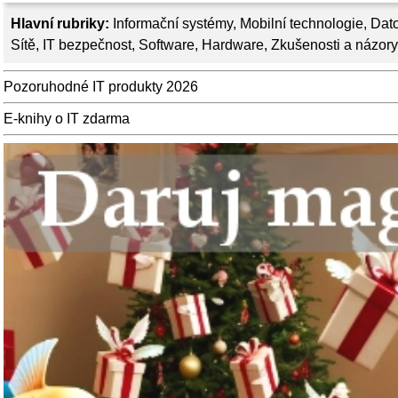
Hlavní rubriky:
Informační systémy
,
Mobilní technologie
,
Dato
Sítě
,
IT bezpečnost
,
Software
,
Hardware
,
Zkušenosti a názory
Pozoruhodné IT produkty 2026
E-knihy o IT zdarma