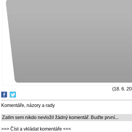
(18. 6. 2
Komentáře, názory a rady
Zatím sem nikdo nevložil žádný komentář. Buďte první...
>>> Číst a vkládat komentáře <<<